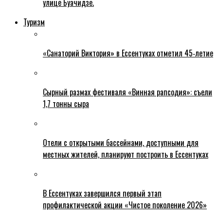
улице Буачидзе.
Туризм
«Санаторий Виктория» в Ессентуках отметил 45‑летие
Сырный размах фестиваля «Винная рапсодия»: съели
1,7 тонны сыра
Отели с открытыми бассейнами, доступными для
местных жителей, планируют построить в Ессентуках
В Ессентуках завершился первый этап
профилактической акции «Чистое поколение 2026»