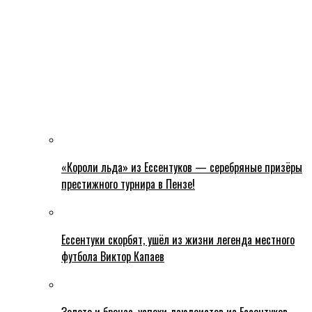
«Короли льда» из Ессентуков — серебряные призёры
престижного турнира в Пензе!
Ессентуки скорбят, ушёл из жизни легенда местного
футбола Виктор Капаев
Золото и бронза, успехи дзюдоистов из Ессентуков.