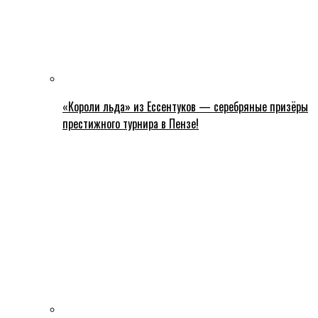
«Короли льда» из Ессентуков — серебряные призёры
престижного турнира в Пензе!