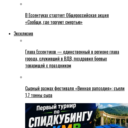
В Ессентуках стартует Общероссийская акция
«Сообщи, где торгуют смертью»
Эксклюзив
Глава Ессентуков — единственный в регионе глава
города, служивший в ВДВ, поздравил боевых
товарищей с праздником
Сырный размах фестиваля «Винная рапсодия»: съели
1,7 тонны сыра