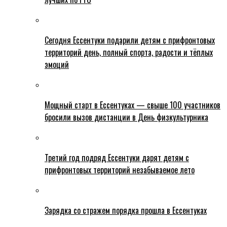
Сегодня Ессентуки подарили детям с прифронтовых
территорий день, полный спорта, радости и тёплых
эмоций
Мощный старт в Ессентуках — свыше 100 участников
бросили вызов дистанции в День физкультурника
Третий год подряд Ессентуки дарят детям с
прифронтовых территорий незабываемое лето
Зарядка со стражем порядка прошла в Ессентуках