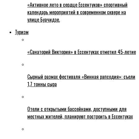
«Активное лето в сердце Ессентуков» спортивный
календарь мероприятий в современном сквере на
улице Буачидзе.
Туризм
«Санаторий Виктория» в Ессентуках отметил 45‑летие
Сырный размах фестиваля «Винная рапсодия»: съели
1,7 тонны сыра
Отели с открытыми бассейнами, доступными для
местных жителей, планируют построить в Ессентуках