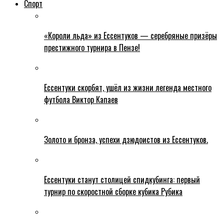
Спорт
«Короли льда» из Ессентуков — серебряные призёры
престижного турнира в Пензе!
Ессентуки скорбят, ушёл из жизни легенда местного
футбола Виктор Капаев
Золото и бронза, успехи дзюдоистов из Ессентуков.
Ессентуки станут столицей спидкубинга: первый
турнир по скоростной сборке кубика Рубика