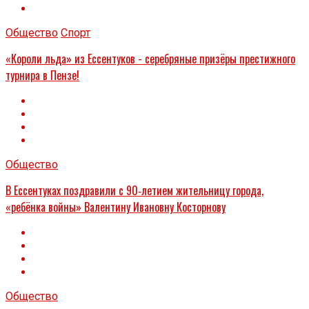
Общество
Спорт
«Короли льда» из Ессентуков - серебряные призёры престижного
турнира в Пензе!
Общество
В Ессентуках поздравили с 90‑летием жительницу города,
«ребёнка войны» Валентину Ивановну Косторнову
Общество