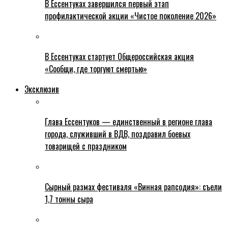
В Ессентуках завершился первый этап
профилактической акции «Чистое поколение 2026»
В Ессентуках стартует Общероссийская акция
«Сообщи, где торгуют смертью»
Эксклюзив
Глава Ессентуков — единственный в регионе глава
города, служивший в ВДВ, поздравил боевых
товарищей с праздником
Сырный размах фестиваля «Винная рапсодия»: съели
1,7 тонны сыра