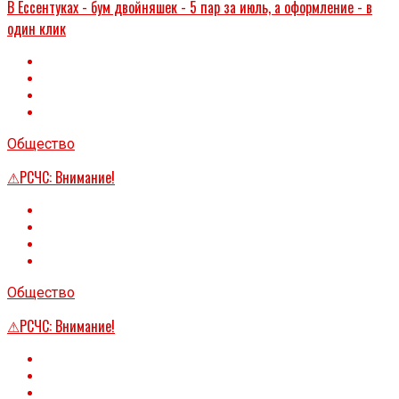
В Ессентуках - бум двойняшек - 5 пар за июль, а оформление - в
один клик
Общество
⚠РСЧС: Внимание!
Общество
⚠РСЧС: Внимание!