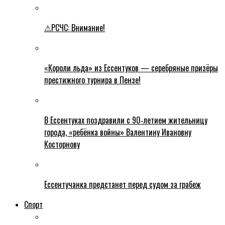
⚠РСЧС: Внимание!
«Короли льда» из Ессентуков — серебряные призёры
престижного турнира в Пензе!
В Ессентуках поздравили с 90‑летием жительницу
города, «ребёнка войны» Валентину Ивановну
Косторнову
Ессентучанка предстанет перед судом за грабеж
Спорт