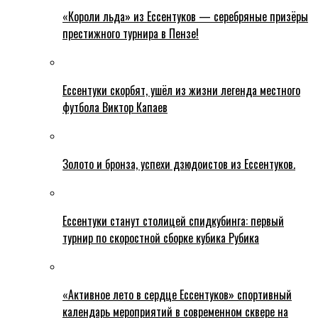
«Короли льда» из Ессентуков — серебряные призёры
престижного турнира в Пензе!
Ессентуки скорбят, ушёл из жизни легенда местного
футбола Виктор Капаев
Золото и бронза, успехи дзюдоистов из Ессентуков.
Ессентуки станут столицей спидкубинга: первый
турнир по скоростной сборке кубика Рубика
«Активное лето в сердце Ессентуков» спортивный
календарь мероприятий в современном сквере на