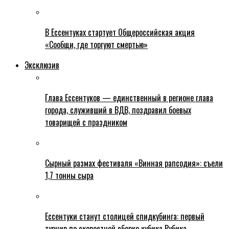
В Ессентуках стартует Общероссийская акция
«Сообщи, где торгуют смертью»
Эксклюзив
Глава Ессентуков — единственный в регионе глава
города, служивший в ВДВ, поздравил боевых
товарищей с праздником
Сырный размах фестиваля «Винная рапсодия»: съели
1,7 тонны сыра
Ессентуки станут столицей спидкубинга: первый
турнир по скоростной сборке кубика Рубика