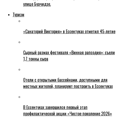
улице Буачидзе.
Туризм
«Санаторий Виктория» в Ессентуках отметил 45‑летие
Сырный размах фестиваля «Винная рапсодия»: съели
1,7 тонны сыра
Отели с открытыми бассейнами, доступными для
местных жителей, планируют построить в Ессентуках
В Ессентуках завершился первый этап
профилактической акции «Чистое поколение 2026»