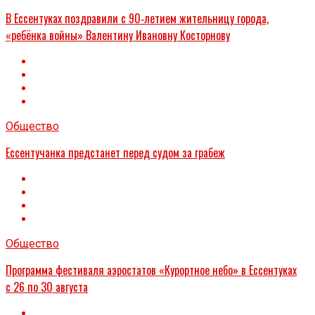
В Ессентуках поздравили с 90‑летием жительницу города,
«ребёнка войны» Валентину Ивановну Косторнову
Общество
Ессентучанка предстанет перед судом за грабеж
Общество
Программа фестиваля аэростатов «Курортное небо» в Ессентуках
с 26 по 30 августа