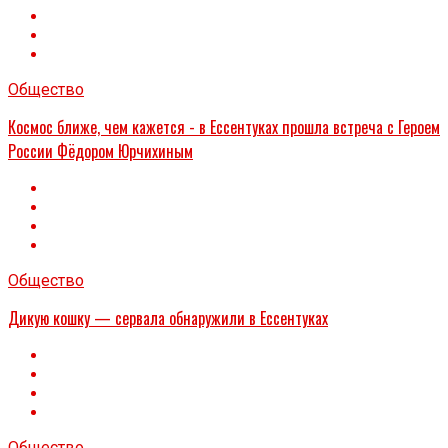
Общество
Космос ближе, чем кажется - в Ессентуках прошла встреча с Героем
России Фёдором Юрчихиным
Общество
Дикую кошку — сервала обнаружили в Ессентуках
Общество