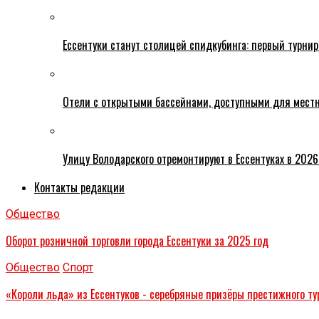
Ессентуки станут столицей спидкубинга: первый турнир
Отели с открытыми бассейнами, доступными для местн
Улицу Володарского отремонтируют в Ессентуках в 2026
Контакты редакции
Общество
Оборот розничной торговли города Ессентуки за 2025 год
Общество
Спорт
«Короли льда» из Ессентуков - серебряные призёры престижного ту