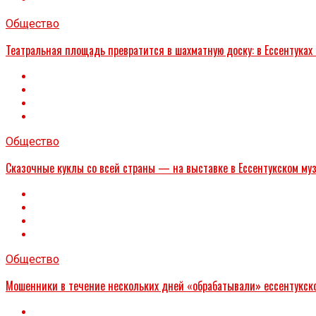
Общество
Театральная площадь превратится в шахматную доску: в Ессентуках
Общество
Сказочные куклы со всей страны — на выставке в Ессентукском му
Общество
Мошенники в течение нескольких дней «обрабатывали» ессентукског