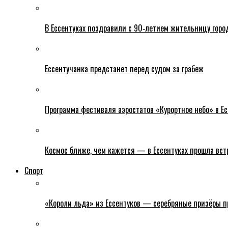
В Ессентуках поздравили с 90‑летием жительницу горо
Ессентучанка предстанет перед судом за грабеж
Программа фестиваля аэростатов «Курортное небо» в Есс
Космос ближе, чем кажется — в Ессентуках прошла вс
Спорт
«Короли льда» из Ессентуков — серебряные призёры пр