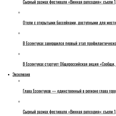
Сырный размах фестиваля «Винная рапсодия»: съели 1
Отели с открытыми бассейнами, доступными для местн
В Ессентуках завершился первый этап профилактическ
В Ессентуках стартует Общероссийская акция «Сообщи, 
Эксклюзив
Глава Ессентуков — единственный в регионе глава гор
Сырный размах фестиваля «Винная рапсодия»: съели 1