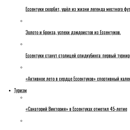
Ессентуки скорбят, ушёл из жизни легенда местного фу
Золото и бронза, успехи дзюдоистов из Ессентуков.
Ессентуки станут столицей спидкубинга: первый турнир
«Активное лето в сердце Ессентуков» спортивный кале
Туризм
«Санаторий Виктория» в Ессентуках отметил 45‑летие