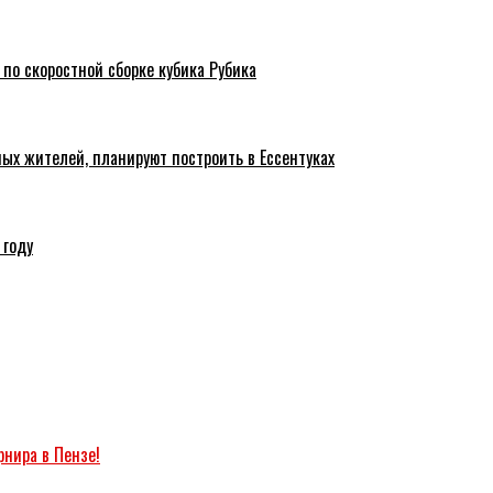
 по скоростной сборке кубика Рубика
ых жителей, планируют построить в Ессентуках
 году
рнира в Пензе!