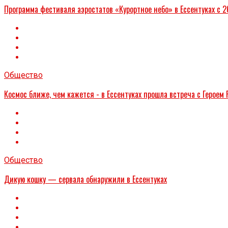
Программа фестиваля аэростатов «Курортное небо» в Ессентуках с 2
Общество
Космос ближе, чем кажется - в Ессентуках прошла встреча с Герое
Общество
Дикую кошку — сервала обнаружили в Ессентуках