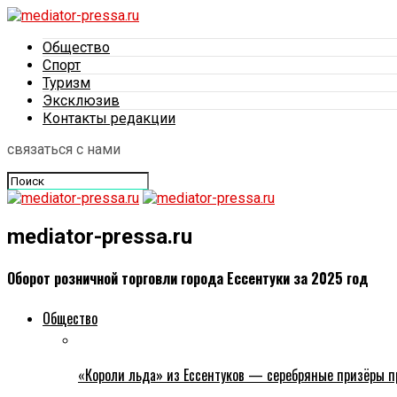
Общество
Спорт
Туризм
Эксклюзив
Контакты редакции
связаться с нами
mediator-pressa.ru
Оборот розничной торговли города Ессентуки за 2025 год
Общество
«Короли льда» из Ессентуков — серебряные призёры пр