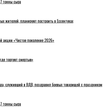
,7 тонны сыра
ых жителей, планируют построить в Ессентуках
ой акции «Чистое поколение 2026»
где торгуют смертью»
ода, служивший в ВДВ, поздравил боевых товарищей с праздником
,7 тонны сыра