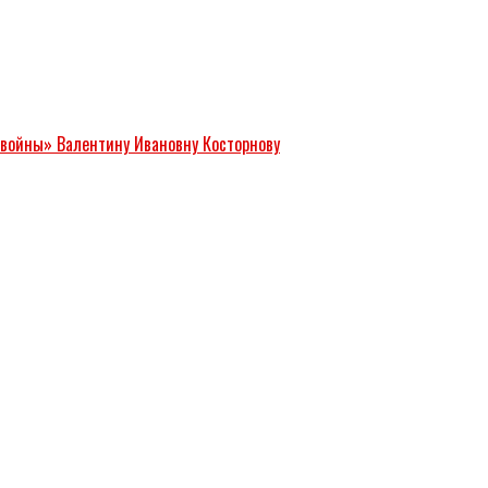
 войны» Валентину Ивановну Косторнову