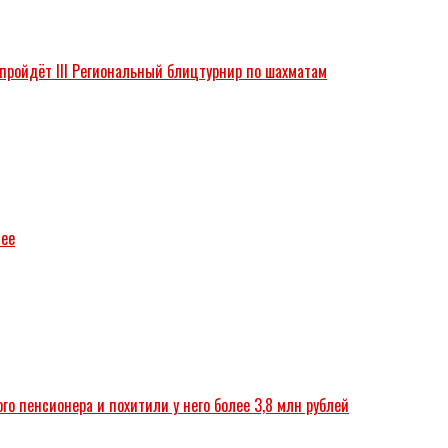
 пройдёт III Региональный блицтурнир по шахматам
зее
о пенсионера и похитили у него более 3,8 млн рублей