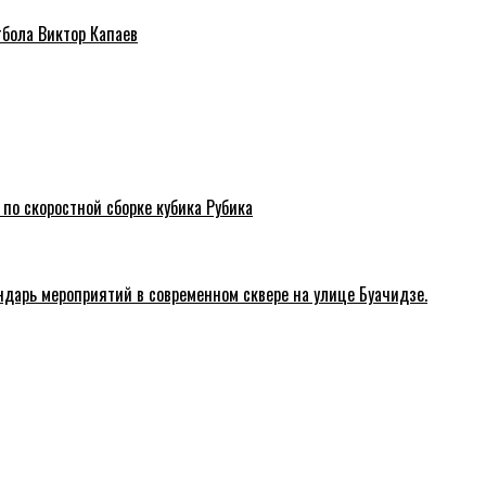
тбола Виктор Капаев
 по скоростной сборке кубика Рубика
ндарь мероприятий в современном сквере на улице Буачидзе.