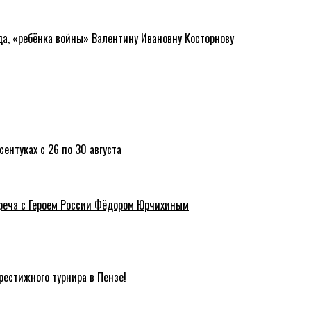
да, «ребёнка войны» Валентину Ивановну Косторнову
ентуках с 26 по 30 августа
треча с Героем России Фёдором Юрчихиным
естижного турнира в Пензе!