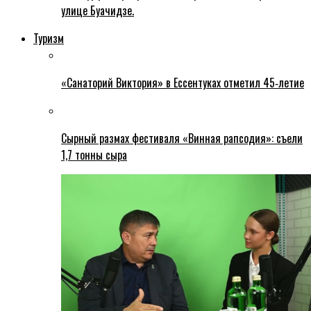
улице Буачидзе.
Туризм
«Санаторий Виктория» в Ессентуках отметил 45‑летие
Сырный размах фестиваля «Винная рапсодия»: съели
1,7 тонны сыра