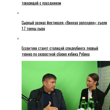
товарищей с праздником
Сырный размах фестиваля «Винная рапсодия»: съели
1,7 тонны сыра
Ессентуки станут столицей спидкубинга: первый
турнир по скоростной сборке кубика Рубика