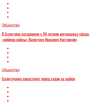
Общество
В Ессентуках поздравили с 90‑летием жительницу города,
«ребёнка войны» Валентину Ивановну Косторнову
Общество
Ессентучанка предстанет перед судом за грабеж