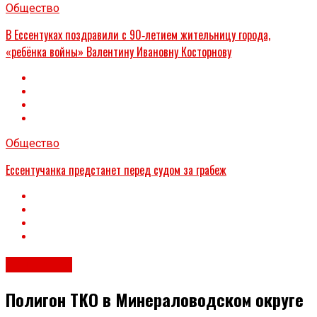
Общество
В Ессентуках поздравили с 90‑летием жительницу города,
«ребёнка войны» Валентину Ивановну Косторнову
Общество
Ессентучанка предстанет перед судом за грабеж
Общество
Полигон ТКО в Минераловодском округе