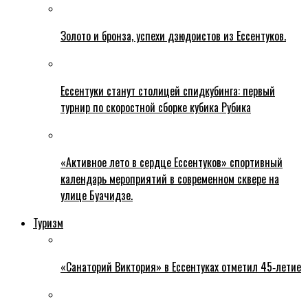
Золото и бронза, успехи дзюдоистов из Ессентуков.
Ессентуки станут столицей спидкубинга: первый
турнир по скоростной сборке кубика Рубика
«Активное лето в сердце Ессентуков» спортивный
календарь мероприятий в современном сквере на
улице Буачидзе.
Туризм
«Санаторий Виктория» в Ессентуках отметил 45‑летие