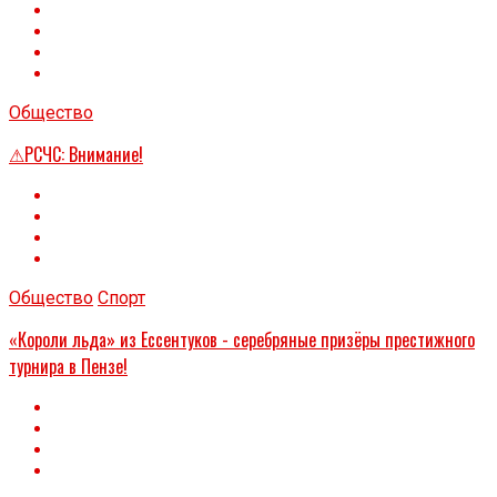
Общество
⚠РСЧС: Внимание!
Общество
Спорт
«Короли льда» из Ессентуков - серебряные призёры престижного
турнира в Пензе!