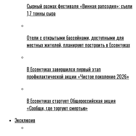
Сырный размах фестиваля «Винная рапсодия»: съели
1,7 тонны сыра
Отели с открытыми бассейнами, доступными для
местных жителей, планируют построить в Ессентуках
В Ессентуках завершился первый этап
профилактической акции «Чистое поколение 2026»
В Ессентуках стартует Общероссийская акция
«Сообщи, где торгуют смертью»
Эксклюзив