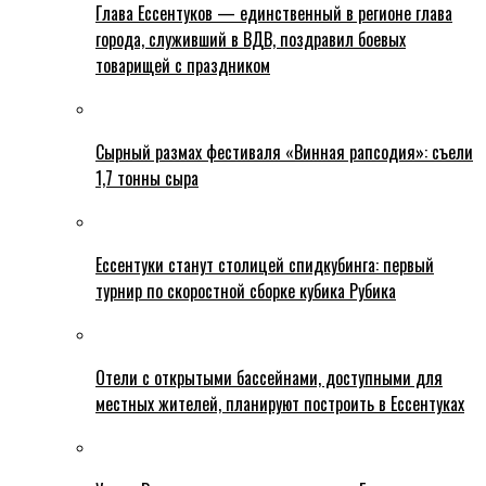
Глава Ессентуков — единственный в регионе глава
города, служивший в ВДВ, поздравил боевых
товарищей с праздником
Сырный размах фестиваля «Винная рапсодия»: съели
1,7 тонны сыра
Ессентуки станут столицей спидкубинга: первый
турнир по скоростной сборке кубика Рубика
Отели с открытыми бассейнами, доступными для
местных жителей, планируют построить в Ессентуках