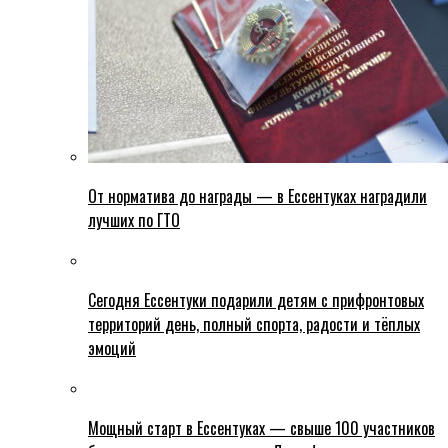
От норматива до награды — в Ессентуках наградили
лучших по ГТО
Сегодня Ессентуки подарили детям с прифронтовых
территорий день, полный спорта, радости и тёплых
эмоций
Мощный старт в Ессентуках — свыше 100 участников