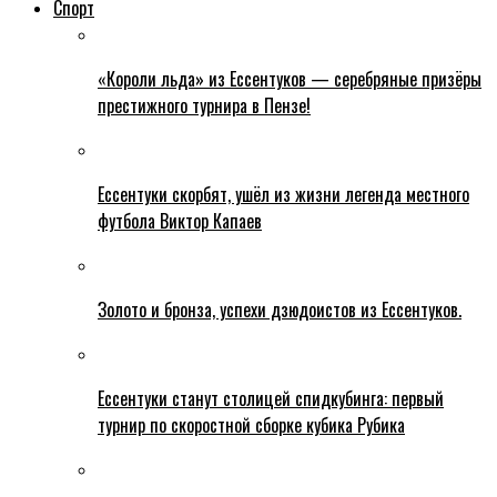
Спорт
«Короли льда» из Ессентуков — серебряные призёры
престижного турнира в Пензе!
Ессентуки скорбят, ушёл из жизни легенда местного
футбола Виктор Капаев
Золото и бронза, успехи дзюдоистов из Ессентуков.
Ессентуки станут столицей спидкубинга: первый
турнир по скоростной сборке кубика Рубика