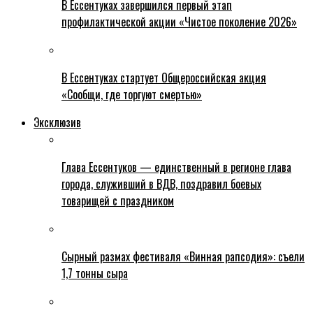
В Ессентуках завершился первый этап
профилактической акции «Чистое поколение 2026»
В Ессентуках стартует Общероссийская акция
«Сообщи, где торгуют смертью»
Эксклюзив
Глава Ессентуков — единственный в регионе глава
города, служивший в ВДВ, поздравил боевых
товарищей с праздником
Сырный размах фестиваля «Винная рапсодия»: съели
1,7 тонны сыра