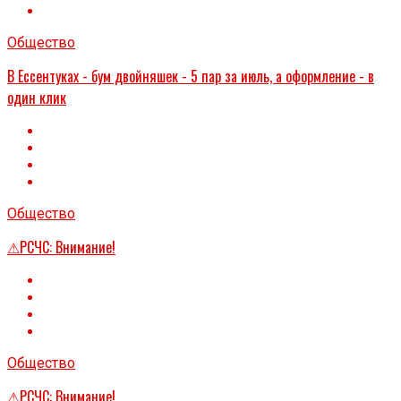
Общество
В Ессентуках - бум двойняшек - 5 пар за июль, а оформление - в
один клик
Общество
⚠РСЧС: Внимание!
Общество
⚠РСЧС: Внимание!