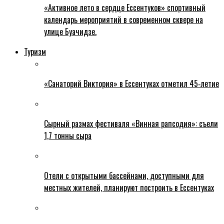
«Активное лето в сердце Ессентуков» спортивный
календарь мероприятий в современном сквере на
улице Буачидзе.
Туризм
«Санаторий Виктория» в Ессентуках отметил 45‑летие
Сырный размах фестиваля «Винная рапсодия»: съели
1,7 тонны сыра
Отели с открытыми бассейнами, доступными для
местных жителей, планируют построить в Ессентуках