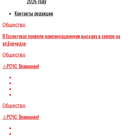
2026 году
Контакты редакции
Общество
В Ессентуках провели компенсационную высадку в сквере на
ул.Буачидзе
Общество
⚠РСЧС: Внимание!
Общество
⚠РСЧС: Внимание!