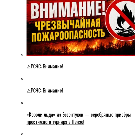
⚠РСЧС: Внимание!
⚠РСЧС: Внимание!
«Короли льда» из Ессентуков — серебряные призёры
престижного турнира в Пензе!