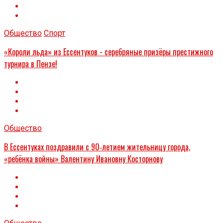
Общество
Спорт
«Короли льда» из Ессентуков - серебряные призёры престижного
турнира в Пензе!
Общество
В Ессентуках поздравили с 90‑летием жительницу города,
«ребёнка войны» Валентину Ивановну Косторнову