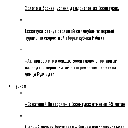
Золото и бронза, успехи дзюдоистов из Ессентуков.
Ессентуки станут столицей спидкубинга: первый
турнир по скоростной сборке кубика Рубика
«Активное лето в сердце Ессентуков» спортивный
календарь мероприятий в современном сквере на
улице Буачидзе.
Туризм
«Санаторий Виктория» в Ессентуках отметил 45‑летие
Сырный размах фестиваля «Винная рапсодия»: съели