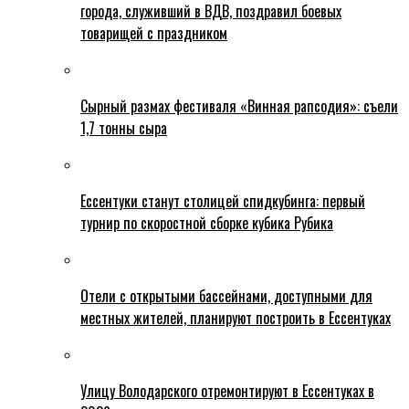
города, служивший в ВДВ, поздравил боевых
товарищей с праздником
Сырный размах фестиваля «Винная рапсодия»: съели
1,7 тонны сыра
Ессентуки станут столицей спидкубинга: первый
турнир по скоростной сборке кубика Рубика
Отели с открытыми бассейнами, доступными для
местных жителей, планируют построить в Ессентуках
Улицу Володарского отремонтируют в Ессентуках в