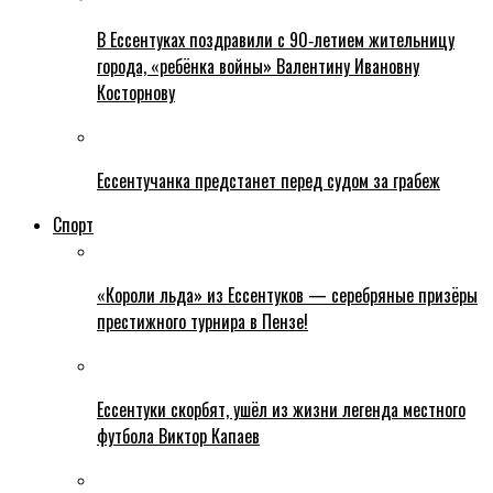
В Ессентуках поздравили с 90‑летием жительницу
города, «ребёнка войны» Валентину Ивановну
Косторнову
Ессентучанка предстанет перед судом за грабеж
Спорт
«Короли льда» из Ессентуков — серебряные призёры
престижного турнира в Пензе!
Ессентуки скорбят, ушёл из жизни легенда местного
футбола Виктор Капаев