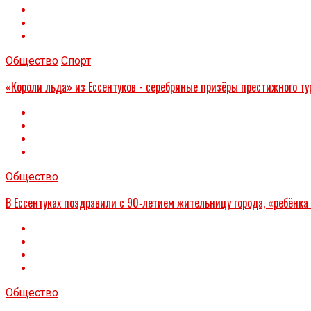
Общество
Спорт
«Короли льда» из Ессентуков - серебряные призёры престижного ту
Общество
В Ессентуках поздравили с 90‑летием жительницу города, «ребёнка
Общество