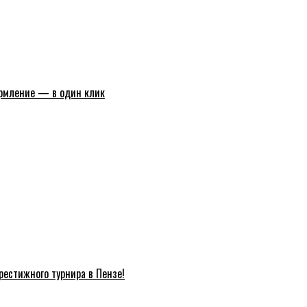
ормление — в один клик
естижного турнира в Пензе!