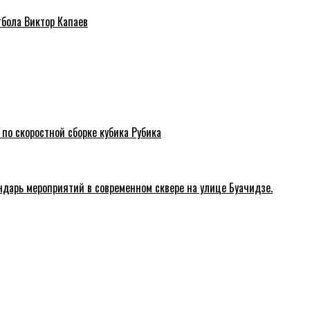
тбола Виктор Капаев
 по скоростной сборке кубика Рубика
ндарь мероприятий в современном сквере на улице Буачидзе.