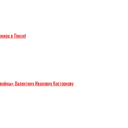
рнира в Пензе!
 войны» Валентину Ивановну Косторнову