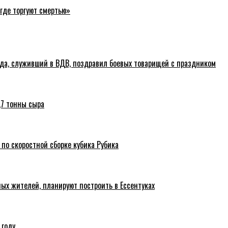
где торгуют смертью»
ода, служивший в ВДВ, поздравил боевых товарищей с праздником
,7 тонны сыра
 по скоростной сборке кубика Рубика
ых жителей, планируют построить в Ессентуках
 году