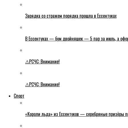
Зарядка со стражем порядка прошла в Ессентуках
В Ессентуках — бум двойняшек — 5 пар за июль, а оф
⚠РСЧС: Внимание!
⚠РСЧС: Внимание!
Спорт
«Короли льда» из Ессентуков — серебряные призёры пр