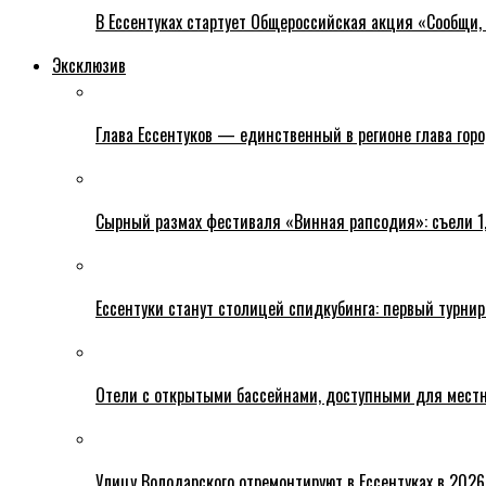
В Ессентуках стартует Общероссийская акция «Сообщи, 
Эксклюзив
Глава Ессентуков — единственный в регионе глава гор
Сырный размах фестиваля «Винная рапсодия»: съели 1
Ессентуки станут столицей спидкубинга: первый турнир
Отели с открытыми бассейнами, доступными для местн
Улицу Володарского отремонтируют в Ессентуках в 2026