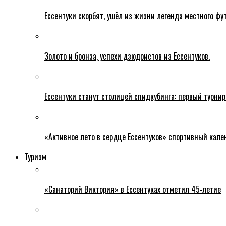
Ессентуки скорбят, ушёл из жизни легенда местного фу
Золото и бронза, успехи дзюдоистов из Ессентуков.
Ессентуки станут столицей спидкубинга: первый турнир
«Активное лето в сердце Ессентуков» спортивный кале
Туризм
«Санаторий Виктория» в Ессентуках отметил 45‑летие