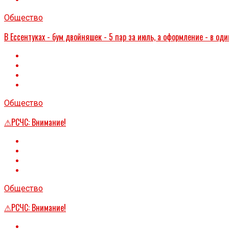
Общество
В Ессентуках - бум двойняшек - 5 пар за июль, а оформление - в оди
Общество
⚠РСЧС: Внимание!
Общество
⚠РСЧС: Внимание!