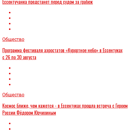
Ессентучанка предстанет перед судом за грабеж
Общество
Программа фестиваля аэростатов «Курортное небо» в Ессентуках
с 26 по 30 августа
Общество
Космос ближе, чем кажется - в Ессентуках прошла встреча с Героем
России Фёдором Юрчихиным