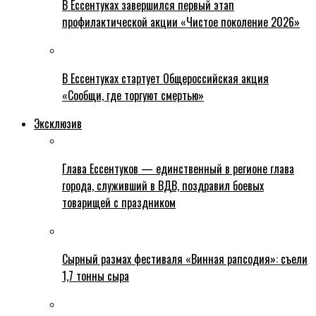
В Ессентуках завершился первый этап
профилактической акции «Чистое поколение 2026»
В Ессентуках стартует Общероссийская акция
«Сообщи, где торгуют смертью»
Эксклюзив
Глава Ессентуков — единственный в регионе глава
города, служивший в ВДВ, поздравил боевых
товарищей с праздником
Сырный размах фестиваля «Винная рапсодия»: съели
1,7 тонны сыра