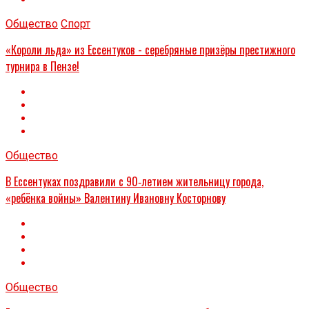
Общество
Спорт
«Короли льда» из Ессентуков - серебряные призёры престижного
турнира в Пензе!
Общество
В Ессентуках поздравили с 90‑летием жительницу города,
«ребёнка войны» Валентину Ивановну Косторнову
Общество