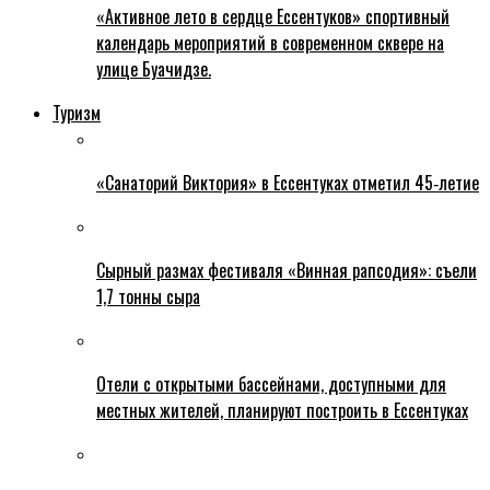
«Активное лето в сердце Ессентуков» спортивный
календарь мероприятий в современном сквере на
улице Буачидзе.
Туризм
«Санаторий Виктория» в Ессентуках отметил 45‑летие
Сырный размах фестиваля «Винная рапсодия»: съели
1,7 тонны сыра
Отели с открытыми бассейнами, доступными для
местных жителей, планируют построить в Ессентуках