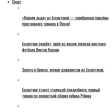
Спорт
«Короли льда» из Ессентуков — серебряные призёры
престижного турнира в Пензе!
Ессентуки скорбят, ушёл из жизни легенда местного
футбола Виктор Капаев
Золото и бронза, успехи дзюдоистов из Ессентуков.
Ессентуки станут столицей спидкубинга: первый
турнир по скоростной сборке кубика Рубика