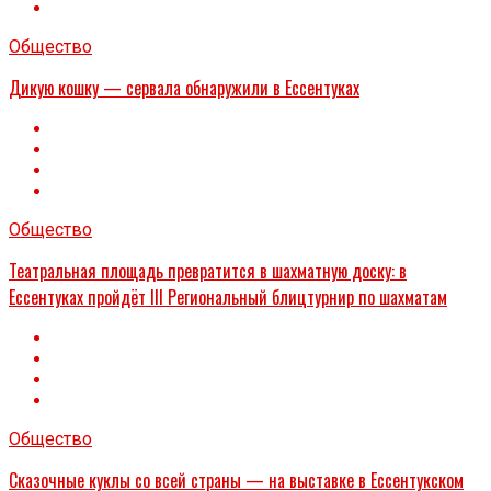
Общество
Дикую кошку — сервала обнаружили в Ессентуках
Общество
Театральная площадь превратится в шахматную доску: в
Ессентуках пройдёт III Региональный блицтурнир по шахматам
Общество
Сказочные куклы со всей страны — на выставке в Ессентукском