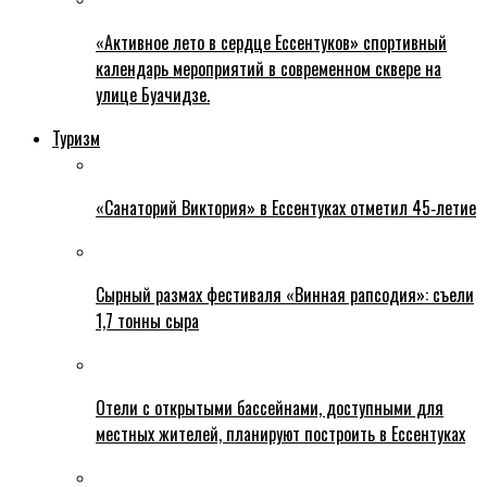
«Активное лето в сердце Ессентуков» спортивный
календарь мероприятий в современном сквере на
улице Буачидзе.
Туризм
«Санаторий Виктория» в Ессентуках отметил 45‑летие
Сырный размах фестиваля «Винная рапсодия»: съели
1,7 тонны сыра
Отели с открытыми бассейнами, доступными для
местных жителей, планируют построить в Ессентуках