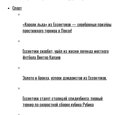
Спорт
«Короли льда» из Ессентуков — серебряные призёры
престижного турнира в Пензе!
Ессентуки скорбят, ушёл из жизни легенда местного
футбола Виктор Капаев
Золото и бронза, успехи дзюдоистов из Ессентуков.
Ессентуки станут столицей спидкубинга: первый
турнир по скоростной сборке кубика Рубика