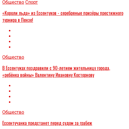
Общество
Спорт
«Короли льда» из Ессентуков - серебряные призёры престижного
турнира в Пензе!
Общество
В Ессентуках поздравили с 90‑летием жительницу города,
«ребёнка войны» Валентину Ивановну Косторнову
Общество
Ессентучанка предстанет перед судом за грабеж