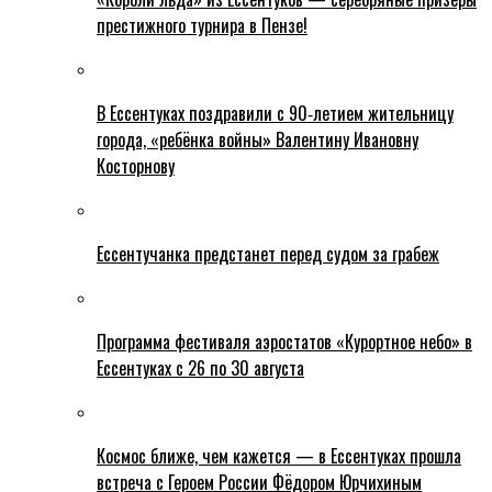
престижного турнира в Пензе!
В Ессентуках поздравили с 90‑летием жительницу
города, «ребёнка войны» Валентину Ивановну
Косторнову
Ессентучанка предстанет перед судом за грабеж
Программа фестиваля аэростатов «Курортное небо» в
Ессентуках с 26 по 30 августа
Космос ближе, чем кажется — в Ессентуках прошла
встреча с Героем России Фёдором Юрчихиным