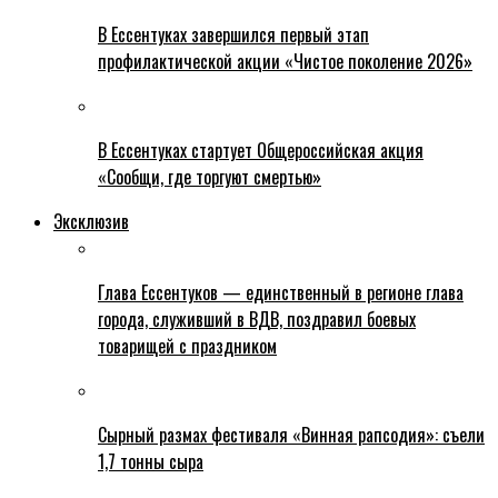
В Ессентуках завершился первый этап
профилактической акции «Чистое поколение 2026»
В Ессентуках стартует Общероссийская акция
«Сообщи, где торгуют смертью»
Эксклюзив
Глава Ессентуков — единственный в регионе глава
города, служивший в ВДВ, поздравил боевых
товарищей с праздником
Сырный размах фестиваля «Винная рапсодия»: съели
1,7 тонны сыра