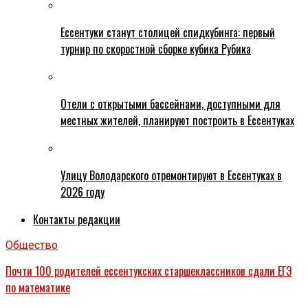
Ессентуки станут столицей спидкубинга: первый
турнир по скоростной сборке кубика Рубика
Отели с открытыми бассейнами, доступными для
местных жителей, планируют построить в Ессентуках
Улицу Володарского отремонтируют в Ессентуках в
2026 году
Контакты редакции
Общество
Почти 100 родителей ессентукских старшеклассников сдали ЕГЭ
по математике