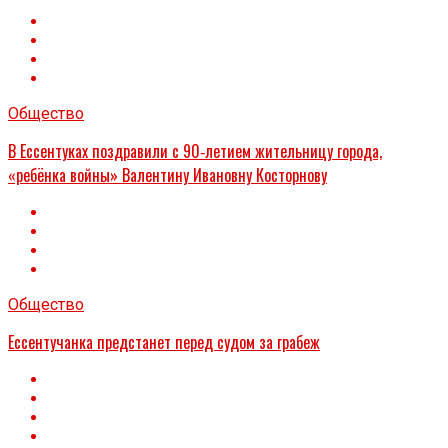
Общество
В Ессентуках поздравили с 90‑летием жительницу города,
«ребёнка войны» Валентину Ивановну Косторнову
Общество
Ессентучанка предстанет перед судом за грабеж