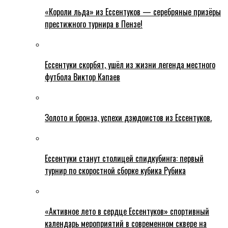
«Короли льда» из Ессентуков — серебряные призёры
престижного турнира в Пензе!
Ессентуки скорбят, ушёл из жизни легенда местного
футбола Виктор Капаев
Золото и бронза, успехи дзюдоистов из Ессентуков.
Ессентуки станут столицей спидкубинга: первый
турнир по скоростной сборке кубика Рубика
«Активное лето в сердце Ессентуков» спортивный
календарь мероприятий в современном сквере на