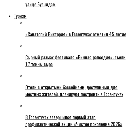
улице Буачидзе.
Туризм
«Санаторий Виктория» в Ессентуках отметил 45‑летие
Сырный размах фестиваля «Винная рапсодия»: съели
1,7 тонны сыра
Отели с открытыми бассейнами, доступными для
местных жителей, планируют построить в Ессентуках
В Ессентуках завершился первый этап
профилактической акции «Чистое поколение 2026»