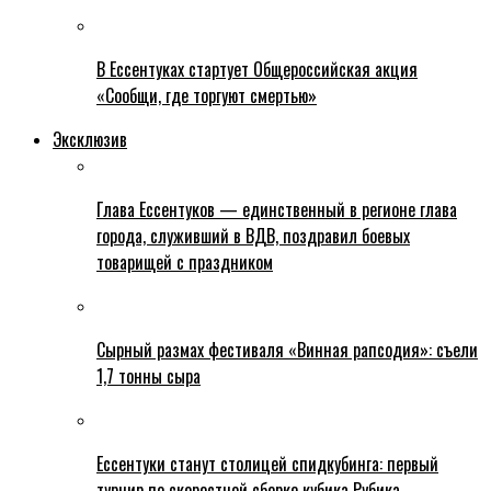
В Ессентуках стартует Общероссийская акция
«Сообщи, где торгуют смертью»
Эксклюзив
Глава Ессентуков — единственный в регионе глава
города, служивший в ВДВ, поздравил боевых
товарищей с праздником
Сырный размах фестиваля «Винная рапсодия»: съели
1,7 тонны сыра
Ессентуки станут столицей спидкубинга: первый
турнир по скоростной сборке кубика Рубика