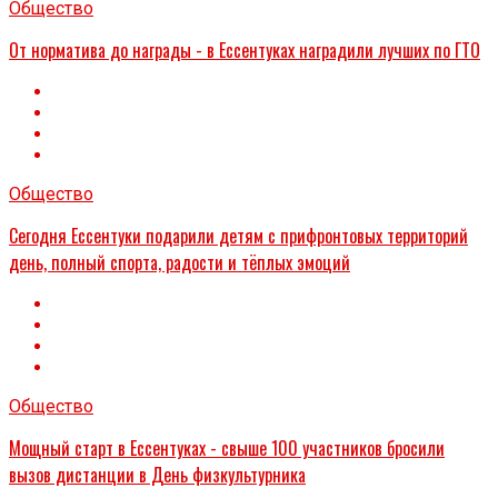
Общество
От норматива до награды - в Ессентуках наградили лучших по ГТО
Общество
Сегодня Ессентуки подарили детям с прифронтовых территорий
день, полный спорта, радости и тёплых эмоций
Общество
Мощный старт в Ессентуках - свыше 100 участников бросили
вызов дистанции в День физкультурника