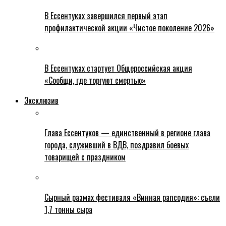
В Ессентуках завершился первый этап
профилактической акции «Чистое поколение 2026»
В Ессентуках стартует Общероссийская акция
«Сообщи, где торгуют смертью»
Эксклюзив
Глава Ессентуков — единственный в регионе глава
города, служивший в ВДВ, поздравил боевых
товарищей с праздником
Сырный размах фестиваля «Винная рапсодия»: съели
1,7 тонны сыра