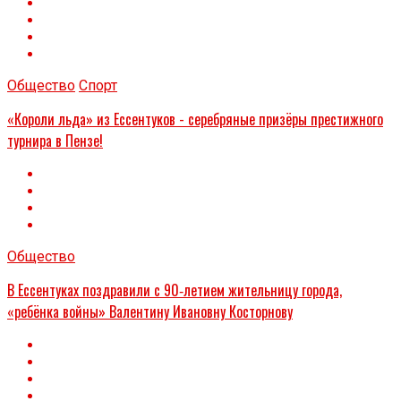
Общество
Спорт
«Короли льда» из Ессентуков - серебряные призёры престижного
турнира в Пензе!
Общество
В Ессентуках поздравили с 90‑летием жительницу города,
«ребёнка войны» Валентину Ивановну Косторнову