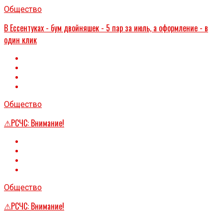
Общество
В Ессентуках - бум двойняшек - 5 пар за июль, а оформление - в
один клик
Общество
⚠РСЧС: Внимание!
Общество
⚠РСЧС: Внимание!