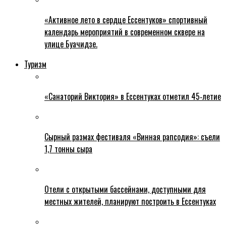
«Активное лето в сердце Ессентуков» спортивный
календарь мероприятий в современном сквере на
улице Буачидзе.
Туризм
«Санаторий Виктория» в Ессентуках отметил 45‑летие
Сырный размах фестиваля «Винная рапсодия»: съели
1,7 тонны сыра
Отели с открытыми бассейнами, доступными для
местных жителей, планируют построить в Ессентуках