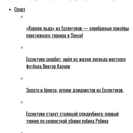
Спорт
«Короли льда» из Ессентуков — серебряные призёры
престижного турнира в Пензе!
Ессентуки скорбят, ушёл из жизни легенда местного
футбола Виктор Капаев
Золото и бронза, успехи дзюдоистов из Ессентуков.
Ессентуки станут столицей спидкубинга: первый
турнир по скоростной сборке кубика Рубика