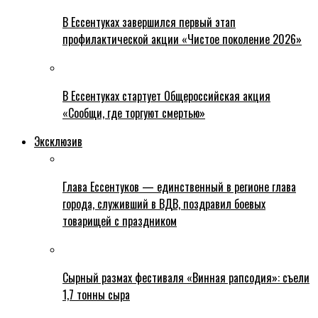
В Ессентуках завершился первый этап
профилактической акции «Чистое поколение 2026»
В Ессентуках стартует Общероссийская акция
«Сообщи, где торгуют смертью»
Эксклюзив
Глава Ессентуков — единственный в регионе глава
города, служивший в ВДВ, поздравил боевых
товарищей с праздником
Сырный размах фестиваля «Винная рапсодия»: съели
1,7 тонны сыра