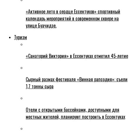
«Активное лето в сердце Ессентуков» спортивный
календарь мероприятий в современном сквере на
улице Буачидзе.
Туризм
«Санаторий Виктория» в Ессентуках отметил 45‑летие
Сырный размах фестиваля «Винная рапсодия»: съели
1,7 тонны сыра
Отели с открытыми бассейнами, доступными для
местных жителей, планируют построить в Ессентуках