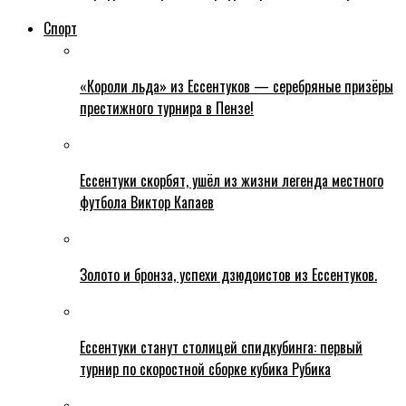
Спорт
«Короли льда» из Ессентуков — серебряные призёры
престижного турнира в Пензе!
Ессентуки скорбят, ушёл из жизни легенда местного
футбола Виктор Капаев
Золото и бронза, успехи дзюдоистов из Ессентуков.
Ессентуки станут столицей спидкубинга: первый
турнир по скоростной сборке кубика Рубика