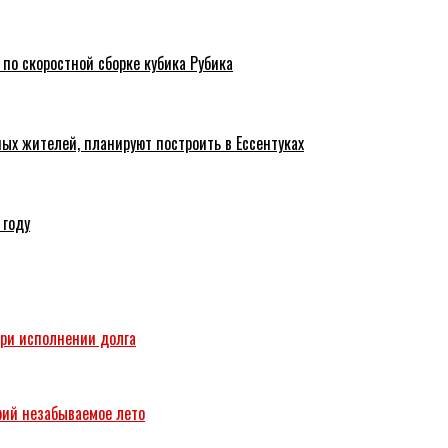
 по скоростной сборке кубика Рубика
ых жителей, планируют построить в Ессентуках
 году
при исполнении долга
рий незабываемое лето