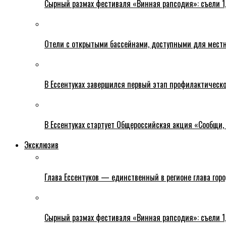
Сырный размах фестиваля «Винная рапсодия»: съели 1
Отели с открытыми бассейнами, доступными для местн
В Ессентуках завершился первый этап профилактическ
В Ессентуках стартует Общероссийская акция «Сообщи, 
Эксклюзив
Глава Ессентуков — единственный в регионе глава гор
Сырный размах фестиваля «Винная рапсодия»: съели 1