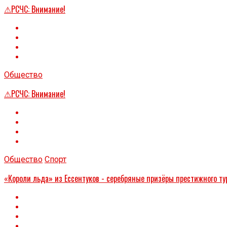
⚠РСЧС: Внимание!
Общество
⚠РСЧС: Внимание!
Общество
Спорт
«Короли льда» из Ессентуков - серебряные призёры престижного ту