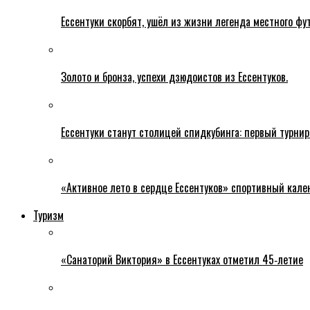
Ессентуки скорбят, ушёл из жизни легенда местного фу
Золото и бронза, успехи дзюдоистов из Ессентуков.
Ессентуки станут столицей спидкубинга: первый турнир
«Активное лето в сердце Ессентуков» спортивный кале
Туризм
«Санаторий Виктория» в Ессентуках отметил 45‑летие