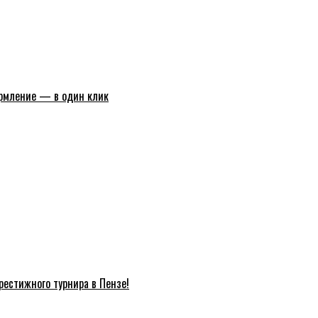
ормление — в один клик
естижного турнира в Пензе!