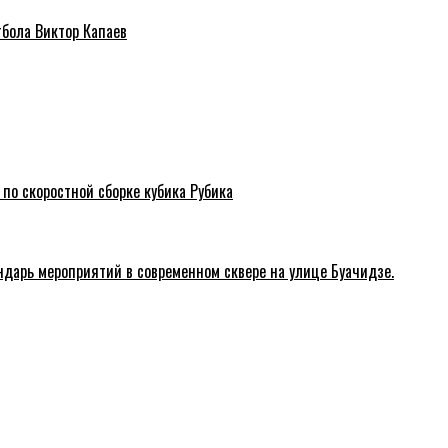
тбола Виктор Капаев
 по скоростной сборке кубика Рубика
ндарь мероприятий в современном сквере на улице Буачидзе.