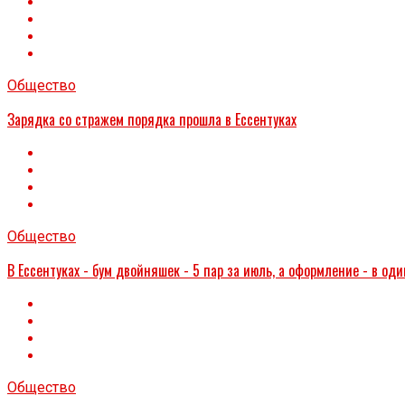
Общество
Зарядка со стражем порядка прошла в Ессентуках
Общество
В Ессентуках - бум двойняшек - 5 пар за июль, а оформление - в оди
Общество