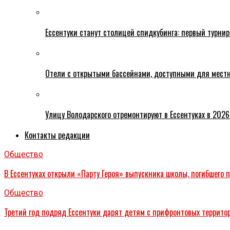
Ессентуки станут столицей спидкубинга: первый турнир
Отели с открытыми бассейнами, доступными для местн
Улицу Володарского отремонтируют в Ессентуках в 2026
Контакты редакции
Общество
В Ессентуках открыли «Парту Героя» выпускника школы, погибшего 
Общество
Третий год подряд Ессентуки дарят детям с прифронтовых террито