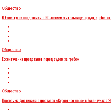
Общество
В Ессентуках поздравили с 90‑летием жительницу города, «ребёнка
Общество
Ессентучанка предстанет перед судом за грабеж
Общество
Программа фестиваля аэростатов «Курортное небо» в Ессентуках с 2