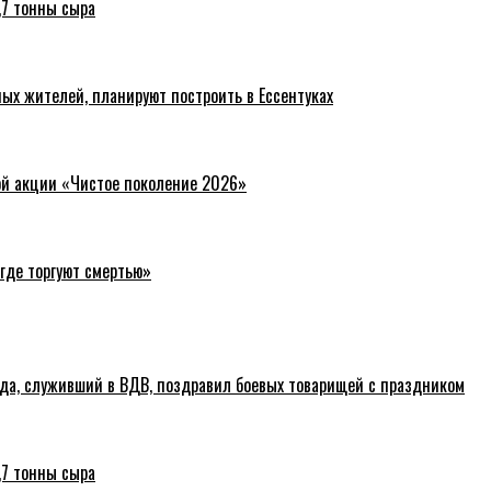
,7 тонны сыра
ых жителей, планируют построить в Ессентуках
ой акции «Чистое поколение 2026»
где торгуют смертью»
ода, служивший в ВДВ, поздравил боевых товарищей с праздником
,7 тонны сыра