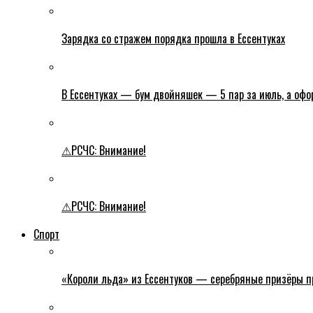
Зарядка со стражем порядка прошла в Ессентуках
В Ессентуках — бум двойняшек — 5 пар за июль, а оф
⚠РСЧС: Внимание!
⚠РСЧС: Внимание!
Спорт
«Короли льда» из Ессентуков — серебряные призёры пр