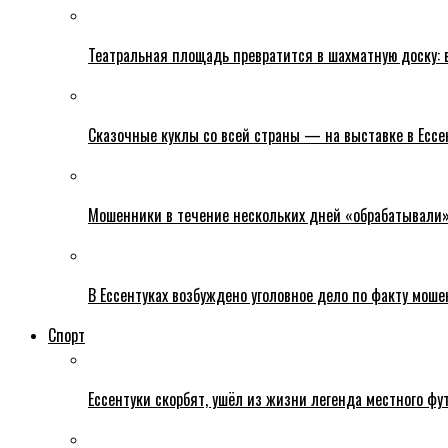
Театральная площадь превратится в шахматную доску: в
Сказочные куклы со всей страны — на выставке в Ессе
Мошенники в течение нескольких дней «обрабатывали» е
В Ессентуках возбуждено уголовное дело по факту моше
Спорт
Ессентуки скорбят, ушёл из жизни легенда местного фу