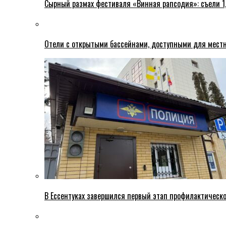
Сырный размах фестиваля «Винная рапсодия»: съели 1
Отели с открытыми бассейнами, доступными для местн
В Ессентуках завершился первый этап профилактическ