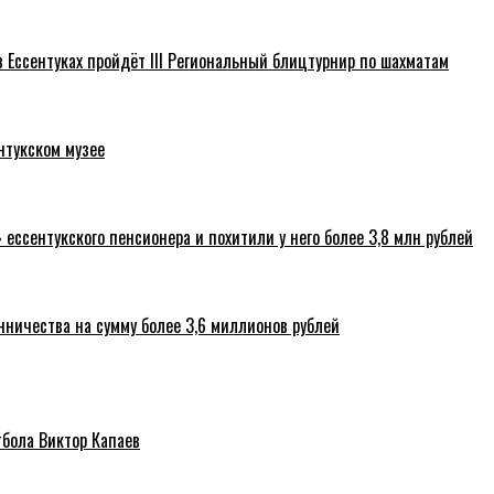
 Ессентуках пройдёт III Региональный блицтурнир по шахматам
нтукском музее
ссентукского пенсионера и похитили у него более 3,8 млн рублей
нничества на сумму более 3,6 миллионов рублей
тбола Виктор Капаев