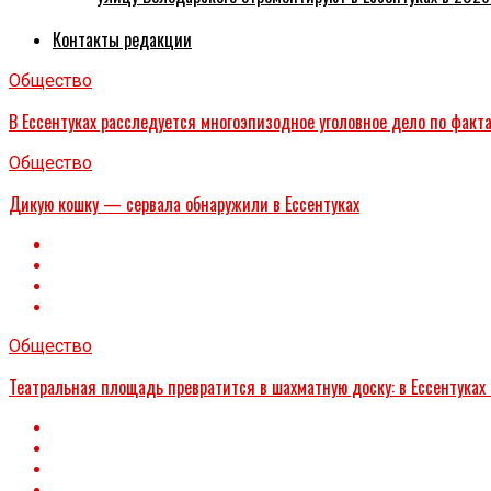
Контакты редакции
Общество
В Ессентуках расследуется многоэпизодное уголовное дело по факт
Общество
Дикую кошку — сервала обнаружили в Ессентуках
Общество
Театральная площадь превратится в шахматную доску: в Ессентуках