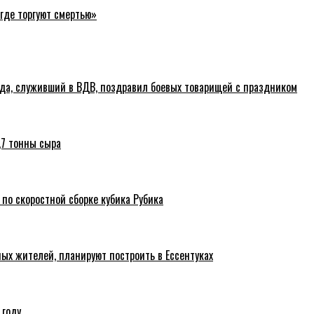
где торгуют смертью»
ода, служивший в ВДВ, поздравил боевых товарищей с праздником
,7 тонны сыра
 по скоростной сборке кубика Рубика
ых жителей, планируют построить в Ессентуках
 году