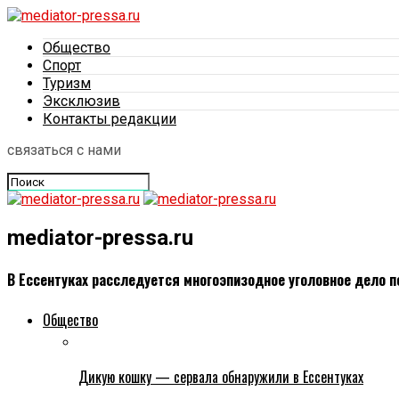
Общество
Спорт
Туризм
Эксклюзив
Контакты редакции
связаться с нами
mediator-pressa.ru
В Ессентуках расследуется многоэпизодное уголовное дело п
Общество
Дикую кошку — сервала обнаружили в Ессентуках