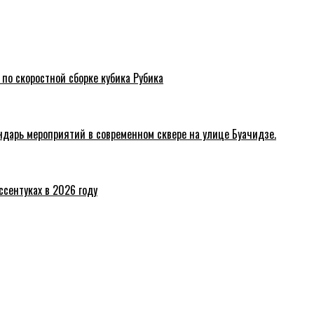
 по скоростной сборке кубика Рубика
ндарь мероприятий в современном сквере на улице Буачидзе.
ссентуках в 2026 году