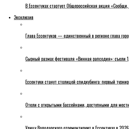
В Ессентуках стартует Общероссийская акция «Сообщи, 
Эксклюзив
Глава Ессентуков — единственный в регионе глава гор
Сырный размах фестиваля «Винная рапсодия»: съели 1
Ессентуки станут столицей спидкубинга: первый турнир
Отели с открытыми бассейнами, доступными для местн
Улицу Володарского отремонтируют в Ессентуках в 2026