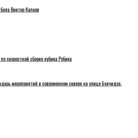
тбола Виктор Капаев
 по скоростной сборке кубика Рубика
ндарь мероприятий в современном сквере на улице Буачидзе.