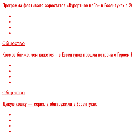
Программа фестиваля аэростатов «Курортное небо» в Ессентуках с 2
Общество
Космос ближе, чем кажется - в Ессентуках прошла встреча с Герое
Общество
Дикую кошку — сервала обнаружили в Ессентуках