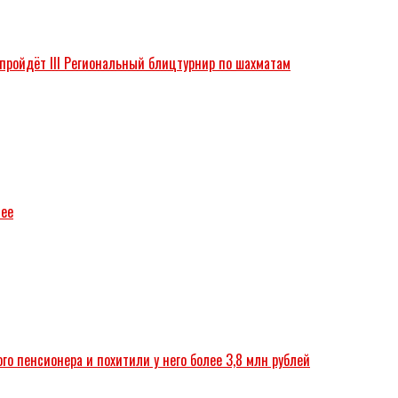
 пройдёт III Региональный блицтурнир по шахматам
зее
о пенсионера и похитили у него более 3,8 млн рублей