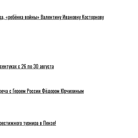
да, «ребёнка войны» Валентину Ивановну Косторнову
ентуках с 26 по 30 августа
треча с Героем России Фёдором Юрчихиным
естижного турнира в Пензе!