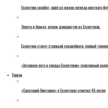
Ессентуки скорбят, ушёл из жизни легенда местного фу
Золото и бронза, успехи дзюдоистов из Ессентуков.
Ессентуки станут столицей спидкубинга: первый турнир
«Активное лето в сердце Ессентуков» спортивный кале
Туризм
«Санаторий Виктория» в Ессентуках отметил 45‑летие