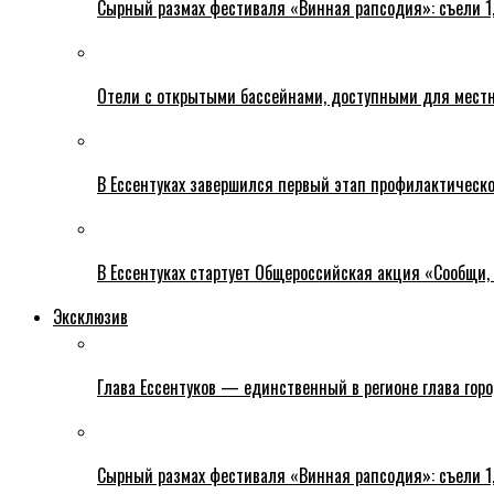
Сырный размах фестиваля «Винная рапсодия»: съели 1
Отели с открытыми бассейнами, доступными для местн
В Ессентуках завершился первый этап профилактическ
В Ессентуках стартует Общероссийская акция «Сообщи, 
Эксклюзив
Глава Ессентуков — единственный в регионе глава гор
Сырный размах фестиваля «Винная рапсодия»: съели 1