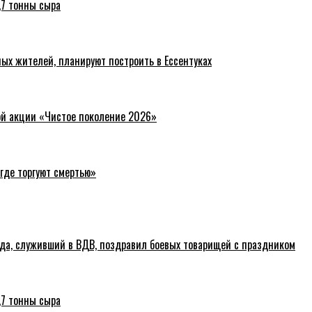
,7 тонны сыра
ых жителей, планируют построить в Ессентуках
ой акции «Чистое поколение 2026»
где торгуют смертью»
ода, служивший в ВДВ, поздравил боевых товарищей с праздником
,7 тонны сыра