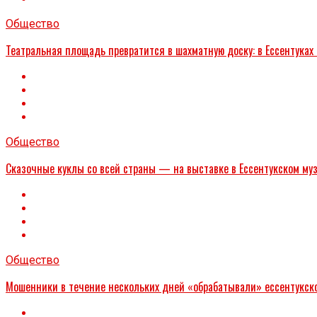
Общество
Театральная площадь превратится в шахматную доску: в Ессентуках
Общество
Сказочные куклы со всей страны — на выставке в Ессентукском му
Общество
Мошенники в течение нескольких дней «обрабатывали» ессентукског