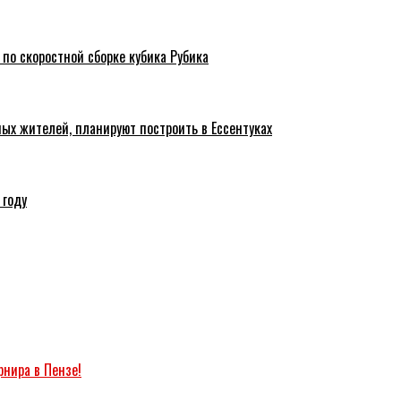
 по скоростной сборке кубика Рубика
ых жителей, планируют построить в Ессентуках
 году
рнира в Пензе!