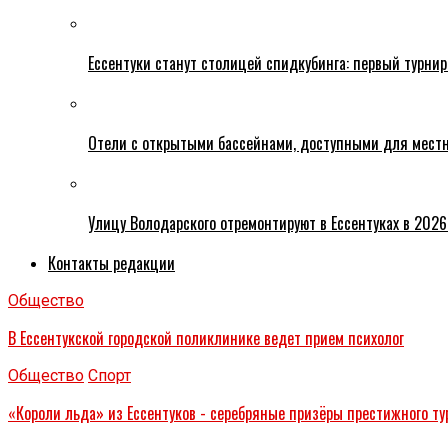
Ессентуки станут столицей спидкубинга: первый турнир
Отели с открытыми бассейнами, доступными для местн
Улицу Володарского отремонтируют в Ессентуках в 2026
Контакты редакции
Общество
В Ессентукской городской поликлинике ведет прием психолог
Общество
Спорт
«Короли льда» из Ессентуков - серебряные призёры престижного ту