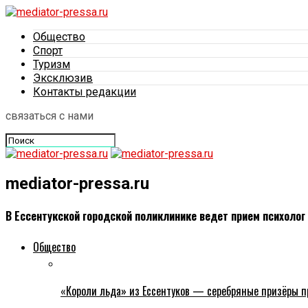
Общество
Спорт
Туризм
Эксклюзив
Контакты редакции
связаться с нами
mediator-pressa.ru
В Ессентукской городской поликлинике ведет прием психолог
Общество
«Короли льда» из Ессентуков — серебряные призёры пр