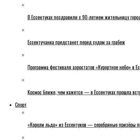
В Ессентуках поздравили с 90‑летием жительницу горо
Ессентучанка предстанет перед судом за грабеж
Программа фестиваля аэростатов «Курортное небо» в Есс
Космос ближе, чем кажется — в Ессентуках прошла вс
Спорт
«Короли льда» из Ессентуков — серебряные призёры пр