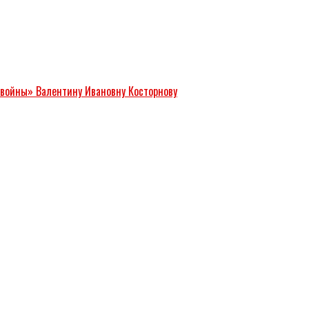
 войны» Валентину Ивановну Косторнову