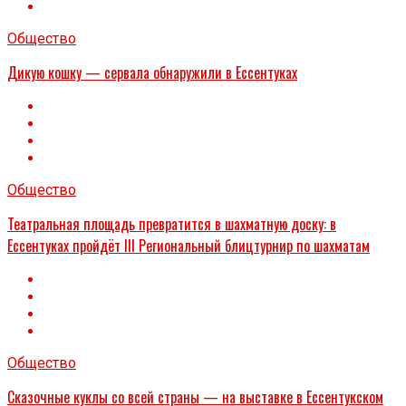
Общество
Дикую кошку — сервала обнаружили в Ессентуках
Общество
Театральная площадь превратится в шахматную доску: в
Ессентуках пройдёт III Региональный блицтурнир по шахматам
Общество
Сказочные куклы со всей страны — на выставке в Ессентукском