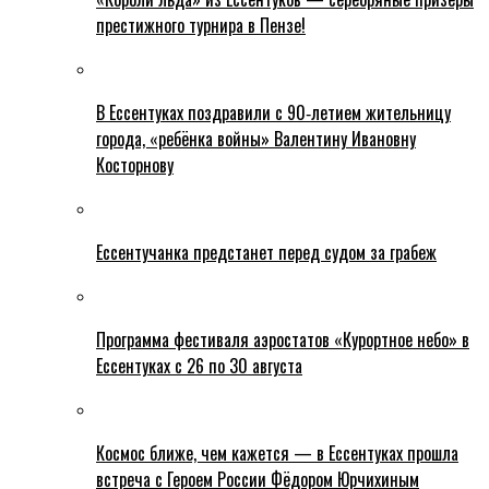
престижного турнира в Пензе!
В Ессентуках поздравили с 90‑летием жительницу
города, «ребёнка войны» Валентину Ивановну
Косторнову
Ессентучанка предстанет перед судом за грабеж
Программа фестиваля аэростатов «Курортное небо» в
Ессентуках с 26 по 30 августа
Космос ближе, чем кажется — в Ессентуках прошла
встреча с Героем России Фёдором Юрчихиным