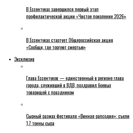
В Ессентуках завершился первый этап
профилактической акции «Чистое поколение 2026»
В Ессентуках стартует Общероссийская акция
«Сообщи, где торгуют смертью»
Эксклюзив
Глава Ессентуков — единственный в регионе глава
города, служивший в ВДВ, поздравил боевых
товарищей с праздником
Сырный размах фестиваля «Винная рапсодия»: съели
1,7 тонны сыра