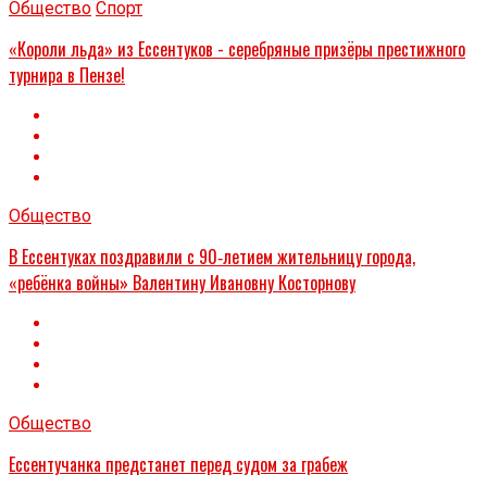
Общество
Спорт
«Короли льда» из Ессентуков - серебряные призёры престижного
турнира в Пензе!
Общество
В Ессентуках поздравили с 90‑летием жительницу города,
«ребёнка войны» Валентину Ивановну Косторнову
Общество
Ессентучанка предстанет перед судом за грабеж