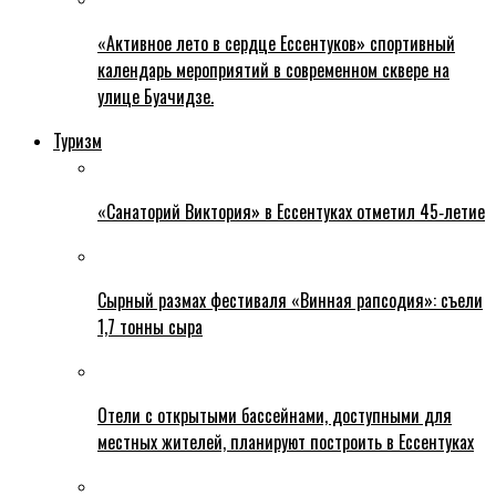
«Активное лето в сердце Ессентуков» спортивный
календарь мероприятий в современном сквере на
улице Буачидзе.
Туризм
«Санаторий Виктория» в Ессентуках отметил 45‑летие
Сырный размах фестиваля «Винная рапсодия»: съели
1,7 тонны сыра
Отели с открытыми бассейнами, доступными для
местных жителей, планируют построить в Ессентуках