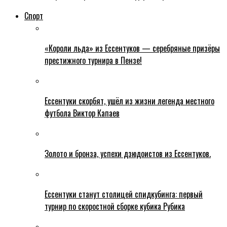
Спорт
«Короли льда» из Ессентуков — серебряные призёры
престижного турнира в Пензе!
Ессентуки скорбят, ушёл из жизни легенда местного
футбола Виктор Капаев
Золото и бронза, успехи дзюдоистов из Ессентуков.
Ессентуки станут столицей спидкубинга: первый
турнир по скоростной сборке кубика Рубика