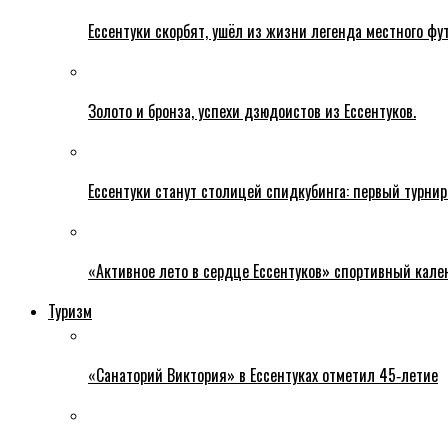
Ессентуки скорбят, ушёл из жизни легенда местного фу
Золото и бронза, успехи дзюдоистов из Ессентуков.
Ессентуки станут столицей спидкубинга: первый турнир
«Активное лето в сердце Ессентуков» спортивный кале
Туризм
«Санаторий Виктория» в Ессентуках отметил 45‑летие