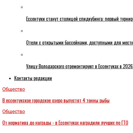
Ессентуки станут столицей спидкубинга: первый турнир
Отели с открытыми бассейнами, доступными для местн
Улицу Володарского отремонтируют в Ессентуках в 2026
Контакты редакции
Общество
В ессентукское городское озеро выпустят 4 тонны рыбы
Общество
От норматива до награды - в Ессентуках наградили лучших по ГТО