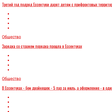
Третий год подряд Ессентуки дарят детям с прифронтовых террито
Общество
Зарядка со стражем порядка прошла в Ессентуках
Общество
В Ессентуках - бум двойняшек - 5 пар за июль, а оформление - в оди