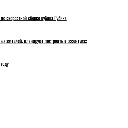
 по скоростной сборке кубика Рубика
ых жителей, планируют построить в Ессентуках
 году