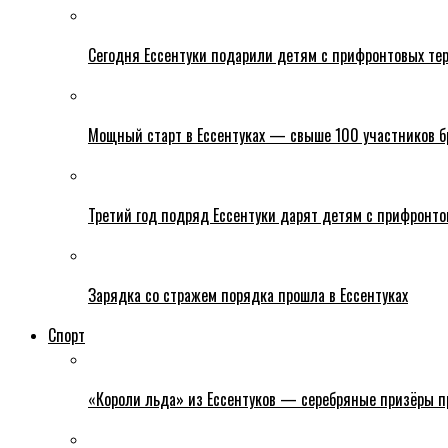
Сегодня Ессентуки подарили детям с прифронтовых тер
Мощный старт в Ессентуках — свыше 100 участников б
Третий год подряд Ессентуки дарят детям с прифронто
Зарядка со стражем порядка прошла в Ессентуках
Спорт
«Короли льда» из Ессентуков — серебряные призёры пр