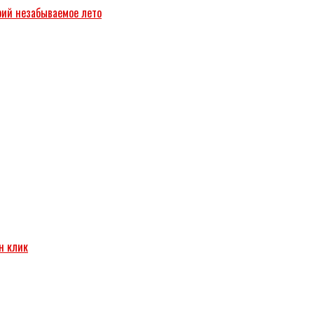
рий незабываемое лето
н клик