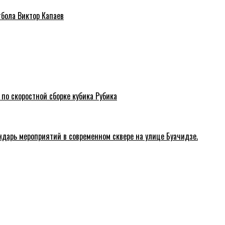
тбола Виктор Капаев
 по скоростной сборке кубика Рубика
ндарь мероприятий в современном сквере на улице Буачидзе.