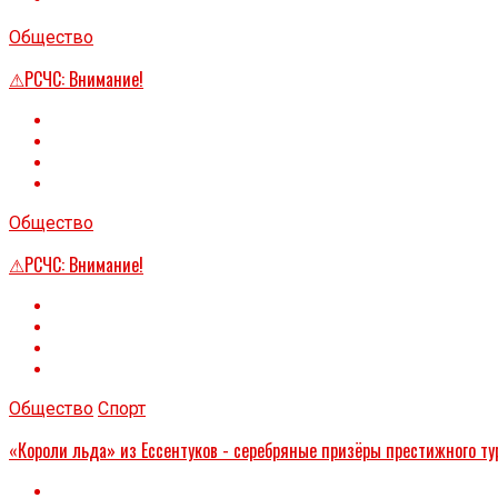
Общество
⚠РСЧС: Внимание!
Общество
⚠РСЧС: Внимание!
Общество
Спорт
«Короли льда» из Ессентуков - серебряные призёры престижного ту