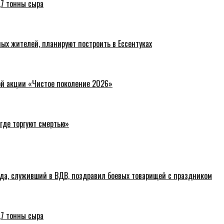
,7 тонны сыра
ых жителей, планируют построить в Ессентуках
ой акции «Чистое поколение 2026»
где торгуют смертью»
ода, служивший в ВДВ, поздравил боевых товарищей с праздником
,7 тонны сыра