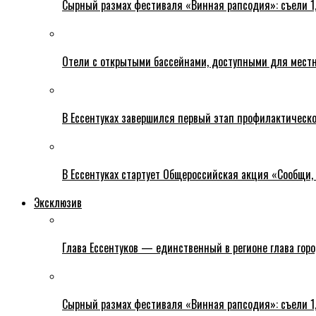
Сырный размах фестиваля «Винная рапсодия»: съели 1
Отели с открытыми бассейнами, доступными для местн
В Ессентуках завершился первый этап профилактическ
В Ессентуках стартует Общероссийская акция «Сообщи, 
Эксклюзив
Глава Ессентуков — единственный в регионе глава гор
Сырный размах фестиваля «Винная рапсодия»: съели 1