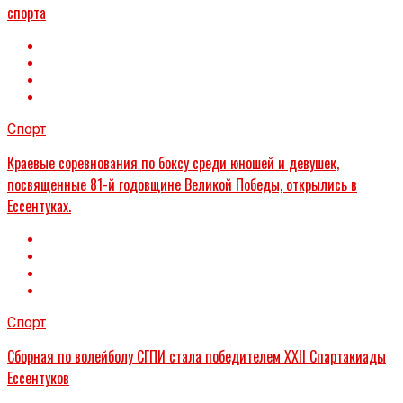
спорта
Спорт
Краевые соревнования по боксу среди юношей и девушек,
посвященные 81-й годовщине Великой Победы, открылись в
Ессентуках.
Спорт
Сборная по волейболу СГПИ стала победителем XXII Спартакиады
Ессентуков