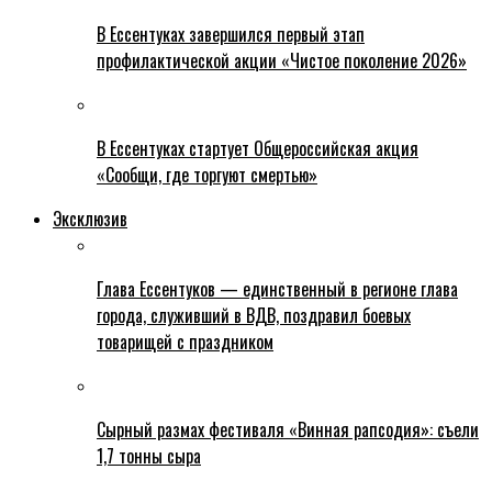
В Ессентуках завершился первый этап
профилактической акции «Чистое поколение 2026»
В Ессентуках стартует Общероссийская акция
«Сообщи, где торгуют смертью»
Эксклюзив
Глава Ессентуков — единственный в регионе глава
города, служивший в ВДВ, поздравил боевых
товарищей с праздником
Сырный размах фестиваля «Винная рапсодия»: съели
1,7 тонны сыра