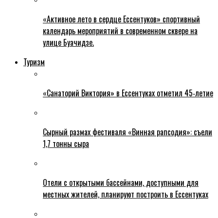
«Активное лето в сердце Ессентуков» спортивный
календарь мероприятий в современном сквере на
улице Буачидзе.
Туризм
«Санаторий Виктория» в Ессентуках отметил 45‑летие
Сырный размах фестиваля «Винная рапсодия»: съели
1,7 тонны сыра
Отели с открытыми бассейнами, доступными для
местных жителей, планируют построить в Ессентуках