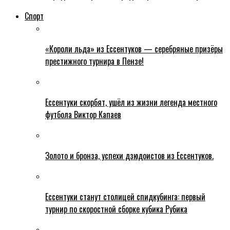
Спорт
«Короли льда» из Ессентуков — серебряные призёры
престижного турнира в Пензе!
Ессентуки скорбят, ушёл из жизни легенда местного
футбола Виктор Капаев
Золото и бронза, успехи дзюдоистов из Ессентуков.
Ессентуки станут столицей спидкубинга: первый
турнир по скоростной сборке кубика Рубика