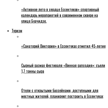
«Активное лето в сердце Ессентуков» спортивный
календарь мероприятий в современном сквере на
улице Буачидзе.
Туризм
«Санаторий Виктория» в Ессентуках отметил 45‑летие
Сырный размах фестиваля «Винная рапсодия»: съели
1,7 тонны сыра
Отели с открытыми бассейнами, доступными для
местных жителей, планируют построить в Ессентуках