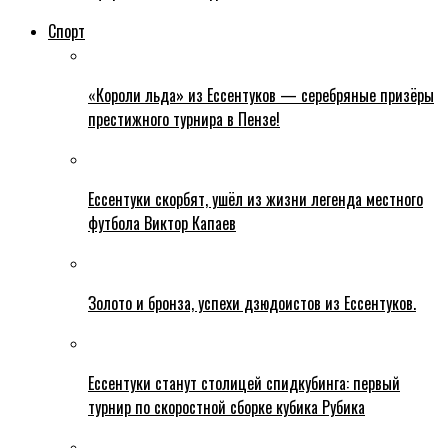
Спорт
«Короли льда» из Ессентуков — серебряные призёры
престижного турнира в Пензе!
Ессентуки скорбят, ушёл из жизни легенда местного
футбола Виктор Капаев
Золото и бронза, успехи дзюдоистов из Ессентуков.
Ессентуки станут столицей спидкубинга: первый
турнир по скоростной сборке кубика Рубика