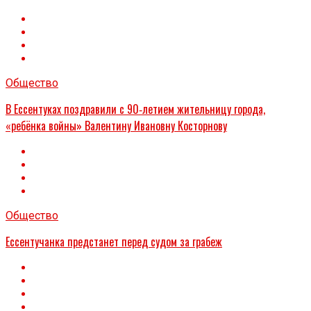
Общество
В Ессентуках поздравили с 90‑летием жительницу города,
«ребёнка войны» Валентину Ивановну Косторнову
Общество
Ессентучанка предстанет перед судом за грабеж