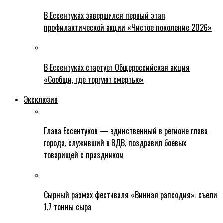
В Ессентуках завершился первый этап
профилактической акции «Чистое поколение 2026»
В Ессентуках стартует Общероссийская акция
«Сообщи, где торгуют смертью»
Эксклюзив
Глава Ессентуков — единственный в регионе глава
города, служивший в ВДВ, поздравил боевых
товарищей с праздником
Сырный размах фестиваля «Винная рапсодия»: съели
1,7 тонны сыра