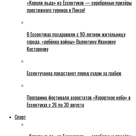
«Короли льда» из Ессентуков — серебряные призёры
престижного турнира в Пензе!
В Ессентуках поздравили с 90‑летием жительницу
города, «ребёнка войны» Валентину Ивановну
Косторнову
Ессентучанка предстанет перед судом за грабеж
Программа фестиваля аэростатов «Курортное небо» в
Ессентуках с 26 по 30 августа
Спорт