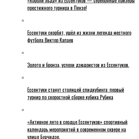
«Короли льда» из Ессентуков — серебряные призёры
престижного турнира в Пензе!
Ессентуки скорбят, ушёл из жизни легенда местного
футбола Виктор Капаев
Золото и бронза, успехи дзюдоистов из Ессентуков.
Ессентуки станут столицей спидкубинга: первый
турнир по скоростной сборке кубика Рубика
«Активное лето в сердце Ессентуков» спортивный
календарь мероприятий в современном сквере на
улице Буачидзе.