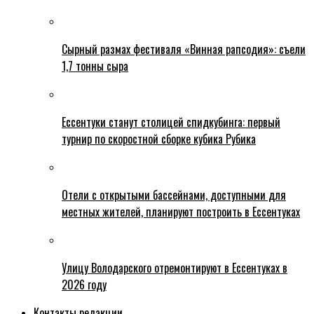
Сырный размах фестиваля «Винная рапсодия»: съели
1,7 тонны сыра
Ессентуки станут столицей спидкубинга: первый
турнир по скоростной сборке кубика Рубика
Отели с открытыми бассейнами, доступными для
местных жителей, планируют построить в Ессентуках
Улицу Володарского отремонтируют в Ессентуках в
2026 году
Контакты редакции