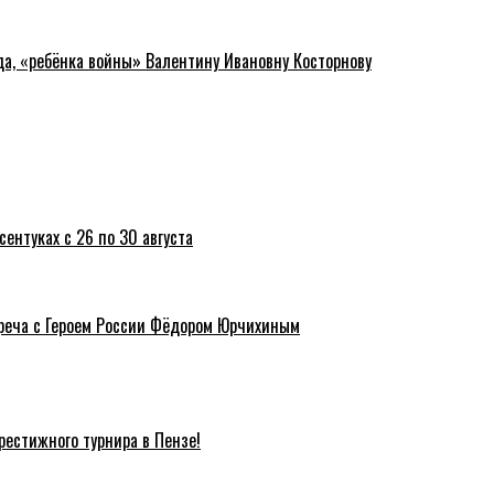
да, «ребёнка войны» Валентину Ивановну Косторнову
ентуках с 26 по 30 августа
треча с Героем России Фёдором Юрчихиным
естижного турнира в Пензе!