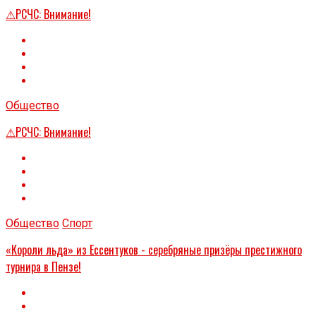
⚠РСЧС: Внимание!
Общество
⚠РСЧС: Внимание!
Общество
Спорт
«Короли льда» из Ессентуков - серебряные призёры престижного
турнира в Пензе!