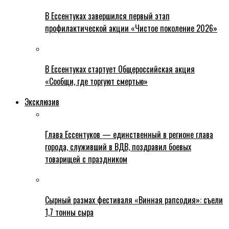
В Ессентуках завершился первый этап
профилактической акции «Чистое поколение 2026»
В Ессентуках стартует Общероссийская акция
«Сообщи, где торгуют смертью»
Эксклюзив
Глава Ессентуков — единственный в регионе глава
города, служивший в ВДВ, поздравил боевых
товарищей с праздником
Сырный размах фестиваля «Винная рапсодия»: съели
1,7 тонны сыра