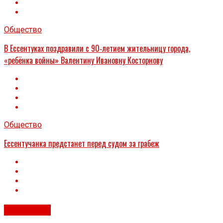
Общество
В Ессентуках поздравили с 90‑летием жительницу города,
«ребёнка войны» Валентину Ивановну Косторнову
Общество
Ессентучанка предстанет перед судом за грабеж
Общество