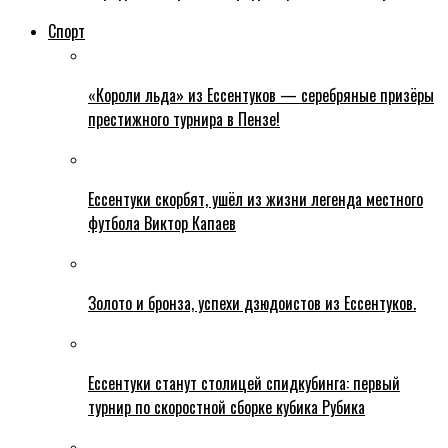
Спорт
«Короли льда» из Ессентуков — серебряные призёры
престижного турнира в Пензе!
Ессентуки скорбят, ушёл из жизни легенда местного
футбола Виктор Капаев
Золото и бронза, успехи дзюдоистов из Ессентуков.
Ессентуки станут столицей спидкубинга: первый
турнир по скоростной сборке кубика Рубика