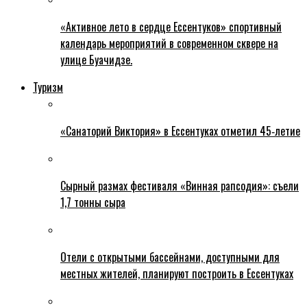
«Активное лето в сердце Ессентуков» спортивный
календарь мероприятий в современном сквере на
улице Буачидзе.
Туризм
«Санаторий Виктория» в Ессентуках отметил 45‑летие
Сырный размах фестиваля «Винная рапсодия»: съели
1,7 тонны сыра
Отели с открытыми бассейнами, доступными для
местных жителей, планируют построить в Ессентуках