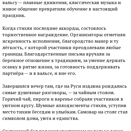
вальсу — плавные движения, классическая музыка и
живое общение превратили обучение в настоящий
праздник.
Когда стихли последние аккорды, состоялось
торжественное награждение. Организаторы отметили
искренность исполнения, благородство манер и ту
лёгкость, с которой участники преодолевали любые
границы. Благодарственные письма вручали за
бережное отношение к традициям, за умение держать
осанку в ритме жизни, за готовность поддерживать
партнёра — и в вальсе, и вне его.
Завершился вечер там, где на Руси издавна рождались
самые душевные разговоры, — за чайным столом.
Горячий чай, пироги и варенье собрали участников в
уютном кругу. Шумные аплодисменты стихли, уступив
место тихим беседам и улыбкам. Самовар на столе стал
символом дома, уюта и единства.
Сретенский бал подарил участникам не только вечер