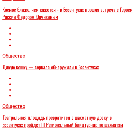
Космос ближе, чем кажется - в Ессентуках прошла встреча с Героем
России Фёдором Юрчихиным
Общество
Дикую кошку — сервала обнаружили в Ессентуках
Общество
Театральная площадь превратится в шахматную доску: в
Ессентуках пройдёт III Региональный блицтурнир по шахматам