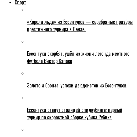
Спорт
«Короли льда» из Ессентуков — серебряные призёры
престижного турнира в Пензе!
Ессентуки скорбят, ушёл из жизни легенда местного
футбола Виктор Капаев
Золото и бронза, успехи дзюдоистов из Ессентуков.
Ессентуки станут столицей спидкубинга: первый
турнир по скоростной сборке кубика Рубика