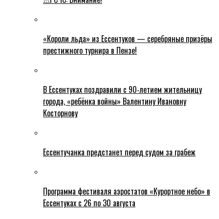
«Короли льда» из Ессентуков — серебряные призёры
престижного турнира в Пензе!
В Ессентуках поздравили с 90‑летием жительницу
города, «ребёнка войны» Валентину Ивановну
Косторнову
Ессентучанка предстанет перед судом за грабеж
Программа фестиваля аэростатов «Курортное небо» в
Ессентуках с 26 по 30 августа