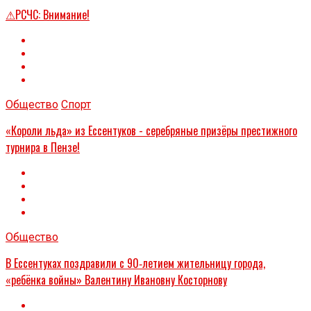
⚠РСЧС: Внимание!
Общество
Спорт
«Короли льда» из Ессентуков - серебряные призёры престижного
турнира в Пензе!
Общество
В Ессентуках поздравили с 90‑летием жительницу города,
«ребёнка войны» Валентину Ивановну Косторнову