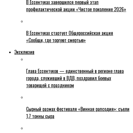
В Ессентуках завершился первый этап
профилактической акции «Чистое поколение 2026»
В Ессентуках стартует Общероссийская акция
«Сообщи, где торгуют смертью»
Эксклюзив
Глава Ессентуков — единственный в регионе глава
города, служивший в ВДВ, поздравил боевых
товарищей с праздником
Сырный размах фестиваля «Винная рапсодия»: съели
1,7 тонны сыра