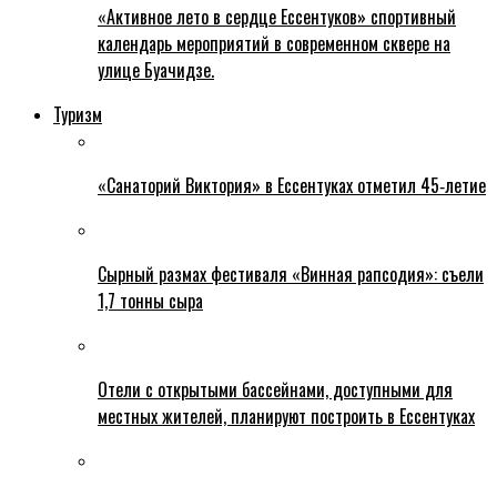
«Активное лето в сердце Ессентуков» спортивный
календарь мероприятий в современном сквере на
улице Буачидзе.
Туризм
«Санаторий Виктория» в Ессентуках отметил 45‑летие
Сырный размах фестиваля «Винная рапсодия»: съели
1,7 тонны сыра
Отели с открытыми бассейнами, доступными для
местных жителей, планируют построить в Ессентуках