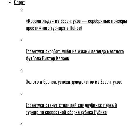
Спорт
«Короли льда» из Ессентуков — серебряные призёры
престижного турнира в Пензе!
Ессентуки скорбят, ушёл из жизни легенда местного
футбола Виктор Капаев
Золото и бронза, успехи дзюдоистов из Ессентуков.
Ессентуки станут столицей спидкубинга: первый
турнир по скоростной сборке кубика Рубика