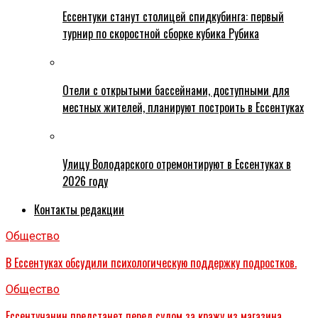
Ессентуки станут столицей спидкубинга: первый
турнир по скоростной сборке кубика Рубика
Отели с открытыми бассейнами, доступными для
местных жителей, планируют построить в Ессентуках
Улицу Володарского отремонтируют в Ессентуках в
2026 году
Контакты редакции
Общество
В Ессентуках обсудили психологическую поддержку подростков.
Общество
Ессентучанин предстанет перед судом за кражу из магазина