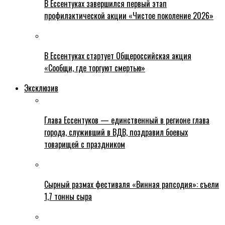
В Ессентуках завершился первый этап
профилактической акции «Чистое поколение 2026»
В Ессентуках стартует Общероссийская акция
«Сообщи, где торгуют смертью»
Эксклюзив
Глава Ессентуков — единственный в регионе глава
города, служивший в ВДВ, поздравил боевых
товарищей с праздником
Сырный размах фестиваля «Винная рапсодия»: съели
1,7 тонны сыра