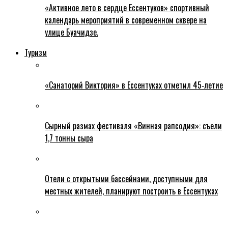
«Активное лето в сердце Ессентуков» спортивный
календарь мероприятий в современном сквере на
улице Буачидзе.
Туризм
«Санаторий Виктория» в Ессентуках отметил 45‑летие
Сырный размах фестиваля «Винная рапсодия»: съели
1,7 тонны сыра
Отели с открытыми бассейнами, доступными для
местных жителей, планируют построить в Ессентуках