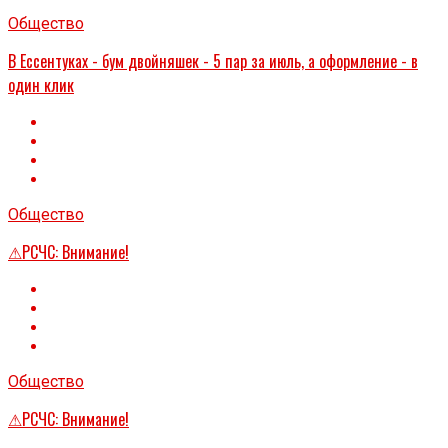
Общество
В Ессентуках - бум двойняшек - 5 пар за июль, а оформление - в
один клик
Общество
⚠РСЧС: Внимание!
Общество
⚠РСЧС: Внимание!