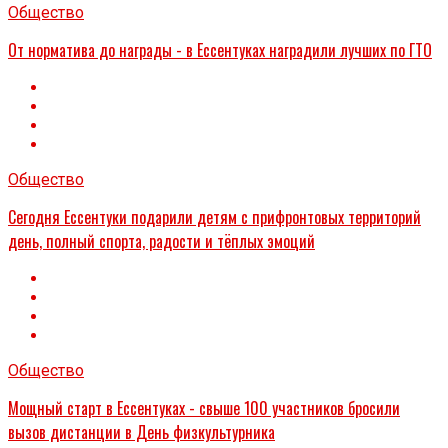
Общество
От норматива до награды - в Ессентуках наградили лучших по ГТО
Общество
Сегодня Ессентуки подарили детям с прифронтовых территорий
день, полный спорта, радости и тёплых эмоций
Общество
Мощный старт в Ессентуках - свыше 100 участников бросили
вызов дистанции в День физкультурника