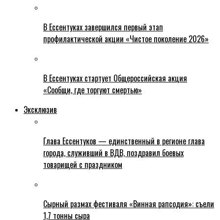
В Ессентуках завершился первый этап
профилактической акции «Чистое поколение 2026»
В Ессентуках стартует Общероссийская акция
«Сообщи, где торгуют смертью»
Эксклюзив
Глава Ессентуков — единственный в регионе глава
города, служивший в ВДВ, поздравил боевых
товарищей с праздником
Сырный размах фестиваля «Винная рапсодия»: съели
1,7 тонны сыра