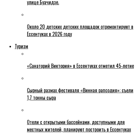
улице Буачидзе.
Около 20 детских детских площадок отремонтируют в
Ессентуках в 2026 году
Туризм
«Санаторий Виктория» в Ессентуках отметил 45‑летие
Сырный размах фестиваля «Винная рапсодия»: съели
1,7 тонны сыра
Отели с открытыми бассейнами, доступными для
местных жителей, планируют построить в Ессентуках