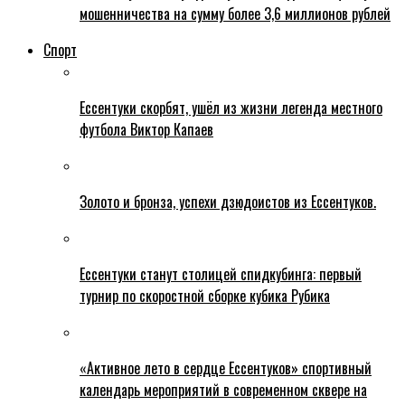
мошенничества на сумму более 3,6 миллионов рублей
Спорт
Ессентуки скорбят, ушёл из жизни легенда местного
футбола Виктор Капаев
Золото и бронза, успехи дзюдоистов из Ессентуков.
Ессентуки станут столицей спидкубинга: первый
турнир по скоростной сборке кубика Рубика
«Активное лето в сердце Ессентуков» спортивный
календарь мероприятий в современном сквере на