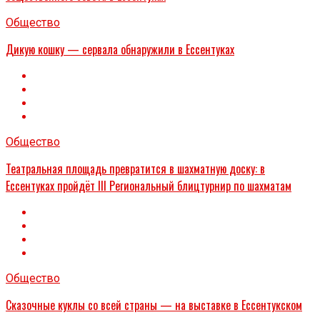
Общество
Дикую кошку — сервала обнаружили в Ессентуках
Общество
Театральная площадь превратится в шахматную доску: в
Ессентуках пройдёт III Региональный блицтурнир по шахматам
Общество
Сказочные куклы со всей страны — на выставке в Ессентукском