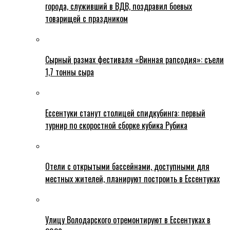
города, служивший в ВДВ, поздравил боевых
товарищей с праздником
Сырный размах фестиваля «Винная рапсодия»: съели
1,7 тонны сыра
Ессентуки станут столицей спидкубинга: первый
турнир по скоростной сборке кубика Рубика
Отели с открытыми бассейнами, доступными для
местных жителей, планируют построить в Ессентуках
Улицу Володарского отремонтируют в Ессентуках в