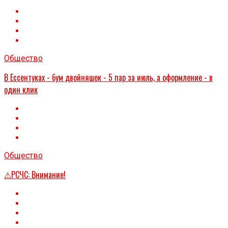
Общество
В Ессентуках - бум двойняшек - 5 пар за июль, а оформление - в
один клик
Общество
⚠РСЧС: Внимание!