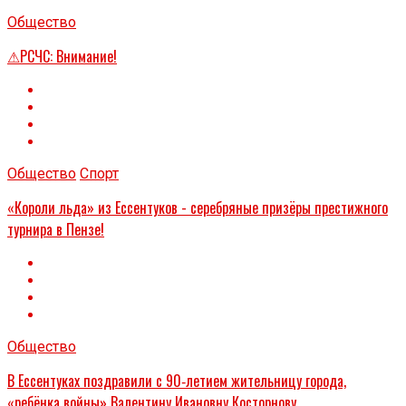
Общество
⚠РСЧС: Внимание!
Общество
Спорт
«Короли льда» из Ессентуков - серебряные призёры престижного
турнира в Пензе!
Общество
В Ессентуках поздравили с 90‑летием жительницу города,
«ребёнка войны» Валентину Ивановну Косторнову