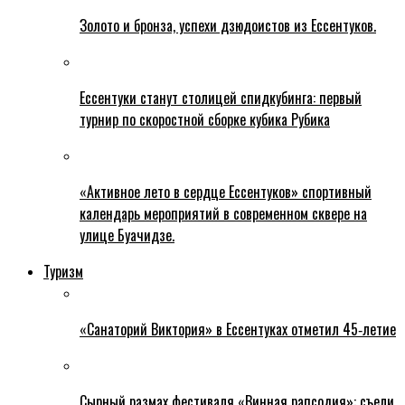
Золото и бронза, успехи дзюдоистов из Ессентуков.
Ессентуки станут столицей спидкубинга: первый
турнир по скоростной сборке кубика Рубика
«Активное лето в сердце Ессентуков» спортивный
календарь мероприятий в современном сквере на
улице Буачидзе.
Туризм
«Санаторий Виктория» в Ессентуках отметил 45‑летие
Сырный размах фестиваля «Винная рапсодия»: съели