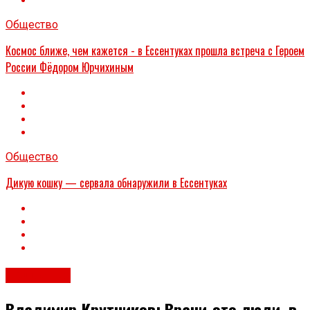
Общество
Космос ближе, чем кажется - в Ессентуках прошла встреча с Героем
России Фёдором Юрчихиным
Общество
Дикую кошку — сервала обнаружили в Ессентуках
Общество
Владимир Крутников: Врачи-это люди, в