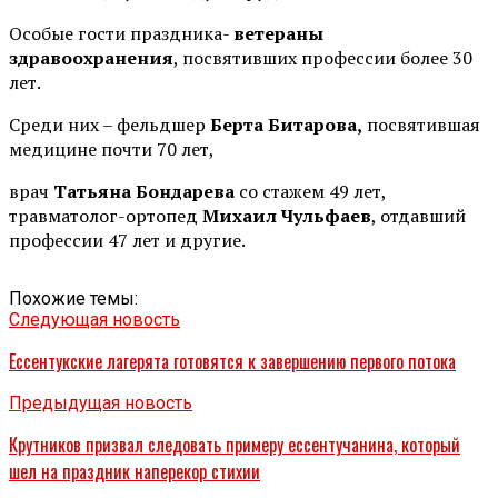
Особые гости праздника-
ветераны
здравоохранения
, посвятивших профессии более 30
лет.
Среди них – фельдшер
Берта Битарова,
посвятившая
медицине почти 70 лет,
врач
Татьяна Бондарева
со стажем 49 лет,
травматолог-ортопед
Михаил Чульфаев
, отдавший
профессии 47 лет и другие.
Похожие темы:
Следующая новость
Ессентукские лагерята готовятся к завершению первого потока
Предыдущая новость
Крутников призвал следовать примеру ессентучанина, который
шел на праздник наперекор стихии