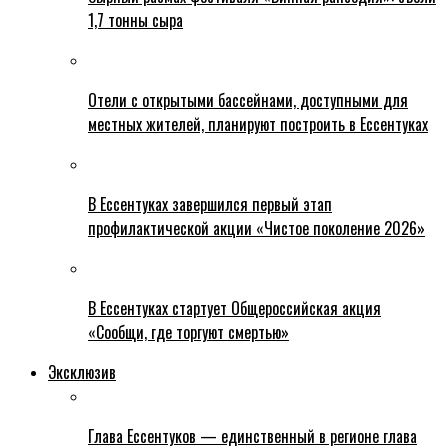
1,7 тонны сыра
Отели с открытыми бассейнами, доступными для
местных жителей, планируют построить в Ессентуках
В Ессентуках завершился первый этап
профилактической акции «Чистое поколение 2026»
В Ессентуках стартует Общероссийская акция
«Сообщи, где торгуют смертью»
Эксклюзив
Глава Ессентуков — единственный в регионе глава