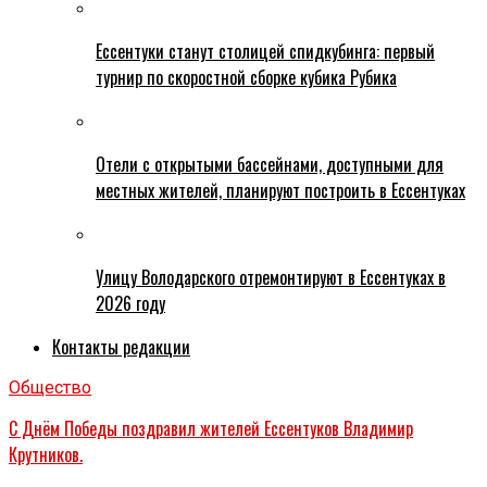
Ессентуки станут столицей спидкубинга: первый
турнир по скоростной сборке кубика Рубика
Отели с открытыми бассейнами, доступными для
местных жителей, планируют построить в Ессентуках
Улицу Володарского отремонтируют в Ессентуках в
2026 году
Контакты редакции
Общество
С Днём Победы поздравил жителей Ессентуков Владимир
Крутников.