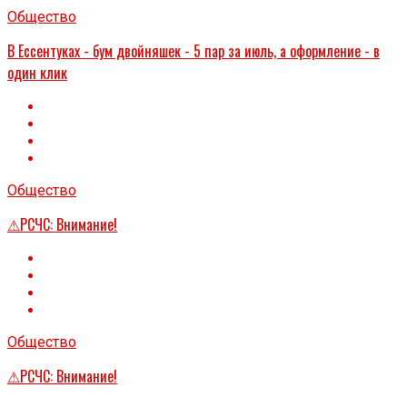
Общество
В Ессентуках - бум двойняшек - 5 пар за июль, а оформление - в
один клик
Общество
⚠РСЧС: Внимание!
Общество
⚠РСЧС: Внимание!