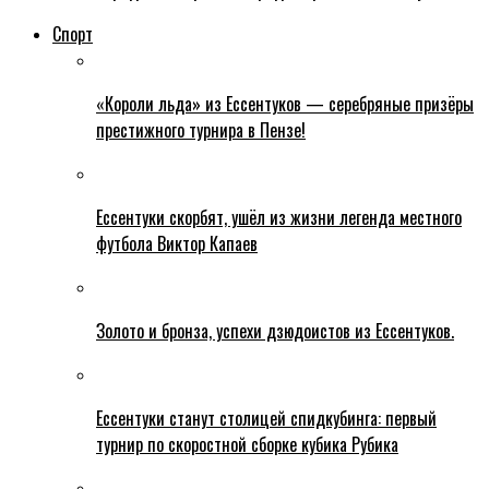
Спорт
«Короли льда» из Ессентуков — серебряные призёры
престижного турнира в Пензе!
Ессентуки скорбят, ушёл из жизни легенда местного
футбола Виктор Капаев
Золото и бронза, успехи дзюдоистов из Ессентуков.
Ессентуки станут столицей спидкубинга: первый
турнир по скоростной сборке кубика Рубика