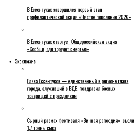
В Ессентуках завершился первый этап
профилактической акции «Чистое поколение 2026»
В Ессентуках стартует Общероссийская акция
«Сообщи, где торгуют смертью»
Эксклюзив
Глава Ессентуков — единственный в регионе глава
города, служивший в ВДВ, поздравил боевых
товарищей с праздником
Сырный размах фестиваля «Винная рапсодия»: съели
1,7 тонны сыра