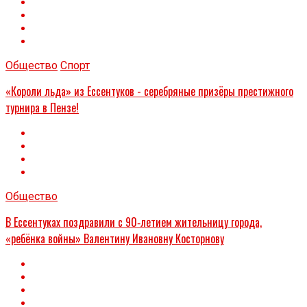
Общество
Спорт
«Короли льда» из Ессентуков - серебряные призёры престижного
турнира в Пензе!
Общество
В Ессентуках поздравили с 90‑летием жительницу города,
«ребёнка войны» Валентину Ивановну Косторнову