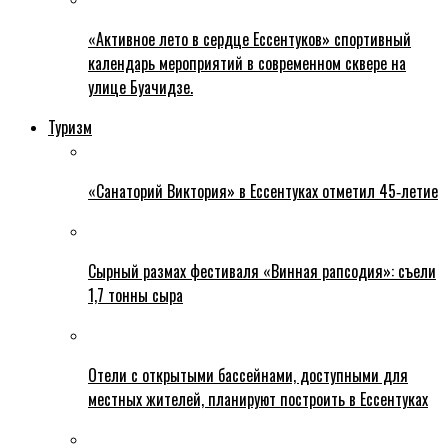
«Активное лето в сердце Ессентуков» спортивный
календарь мероприятий в современном сквере на
улице Буачидзе.
Туризм
«Санаторий Виктория» в Ессентуках отметил 45‑летие
Сырный размах фестиваля «Винная рапсодия»: съели
1,7 тонны сыра
Отели с открытыми бассейнами, доступными для
местных жителей, планируют построить в Ессентуках