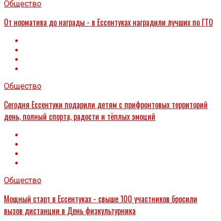
Общество
От норматива до награды - в Ессентуках наградили лучших по ГТО
Общество
Сегодня Ессентуки подарили детям с прифронтовых территорий
день, полный спорта, радости и тёплых эмоций
Общество
Мощный старт в Ессентуках - свыше 100 участников бросили
вызов дистанции в День физкультурника