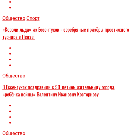
Общество
Спорт
«Короли льда» из Ессентуков - серебряные призёры престижного
турнира в Пензе!
Общество
В Ессентуках поздравили с 90‑летием жительницу города,
«ребёнка войны» Валентину Ивановну Косторнову
Общество