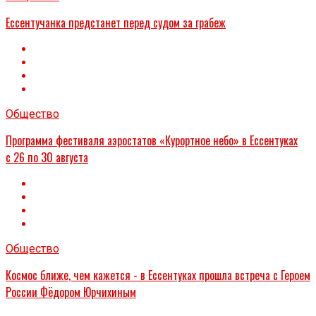
Ессентучанка предстанет перед судом за грабеж
Общество
Программа фестиваля аэростатов «Курортное небо» в Ессентуках
с 26 по 30 августа
Общество
Космос ближе, чем кажется - в Ессентуках прошла встреча с Героем
России Фёдором Юрчихиным