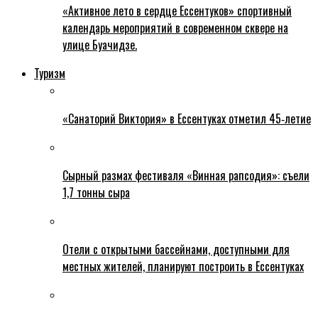
«Активное лето в сердце Ессентуков» спортивный
календарь мероприятий в современном сквере на
улице Буачидзе.
Туризм
«Санаторий Виктория» в Ессентуках отметил 45‑летие
Сырный размах фестиваля «Винная рапсодия»: съели
1,7 тонны сыра
Отели с открытыми бассейнами, доступными для
местных жителей, планируют построить в Ессентуках