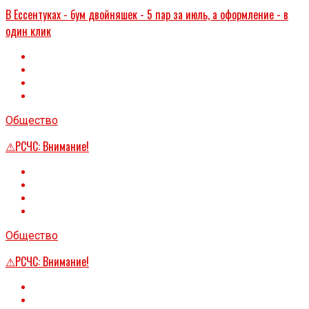
В Ессентуках - бум двойняшек - 5 пар за июль, а оформление - в
один клик
Общество
⚠РСЧС: Внимание!
Общество
⚠РСЧС: Внимание!