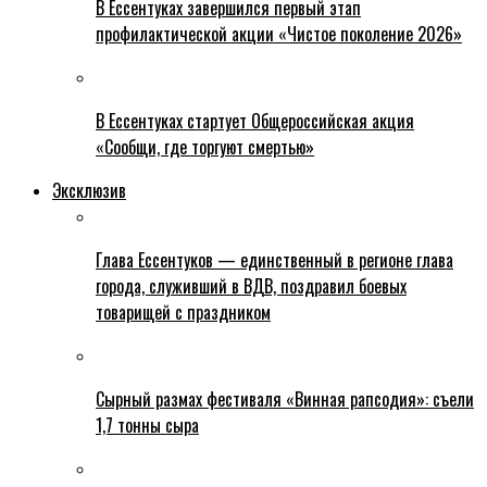
В Ессентуках завершился первый этап
профилактической акции «Чистое поколение 2026»
В Ессентуках стартует Общероссийская акция
«Сообщи, где торгуют смертью»
Эксклюзив
Глава Ессентуков — единственный в регионе глава
города, служивший в ВДВ, поздравил боевых
товарищей с праздником
Сырный размах фестиваля «Винная рапсодия»: съели
1,7 тонны сыра