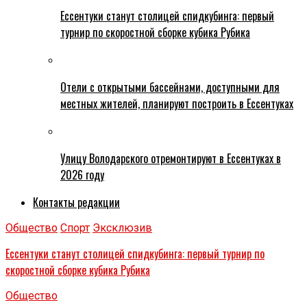
Ессентуки станут столицей спидкубинга: первый
турнир по скоростной сборке кубика Рубика
Отели с открытыми бассейнами, доступными для
местных жителей, планируют построить в Ессентуках
Улицу Володарского отремонтируют в Ессентуках в
2026 году
Контакты редакции
Общество
Спорт
Эксклюзив
Ессентуки станут столицей спидкубинга: первый турнир по
скоростной сборке кубика Рубика
Общество