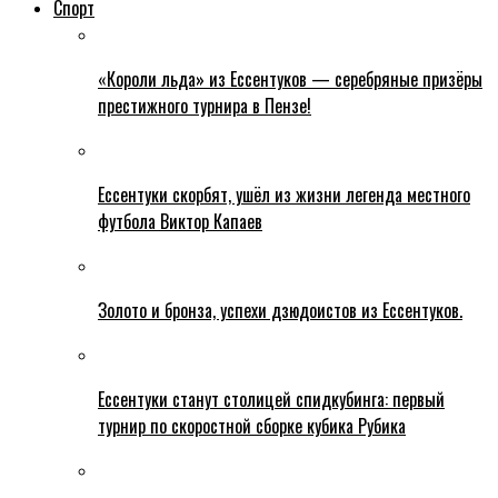
Спорт
«Короли льда» из Ессентуков — серебряные призёры
престижного турнира в Пензе!
Ессентуки скорбят, ушёл из жизни легенда местного
футбола Виктор Капаев
Золото и бронза, успехи дзюдоистов из Ессентуков.
Ессентуки станут столицей спидкубинга: первый
турнир по скоростной сборке кубика Рубика