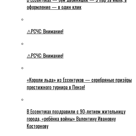
оформление — в один клик
⚠РСЧС: Внимание!
⚠РСЧС: Внимание!
«Короли льда» из Ессентуков — серебряные призёры
престижного турнира в Пензе!
В Ессентуках поздравили с 90‑летием жительницу
города, «ребёнка войны» Валентину Ивановну
Косторнову