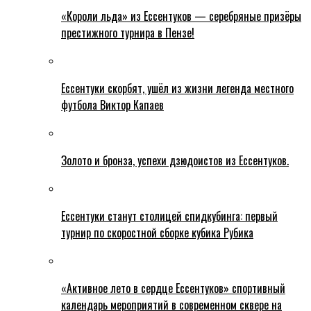
«Короли льда» из Ессентуков — серебряные призёры
престижного турнира в Пензе!
Ессентуки скорбят, ушёл из жизни легенда местного
футбола Виктор Капаев
Золото и бронза, успехи дзюдоистов из Ессентуков.
Ессентуки станут столицей спидкубинга: первый
турнир по скоростной сборке кубика Рубика
«Активное лето в сердце Ессентуков» спортивный
календарь мероприятий в современном сквере на