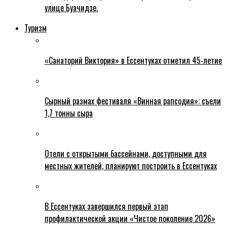
улице Буачидзе.
Туризм
«Санаторий Виктория» в Ессентуках отметил 45‑летие
Сырный размах фестиваля «Винная рапсодия»: съели
1,7 тонны сыра
Отели с открытыми бассейнами, доступными для
местных жителей, планируют построить в Ессентуках
В Ессентуках завершился первый этап
профилактической акции «Чистое поколение 2026»