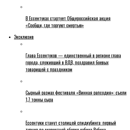
В Ессентуках стартует Общероссийская акция
«Сообщи, где торгуют смертью»
Эксклюзив
Глава Ессентуков — единственный в регионе глава
города, служивший в ВДВ, поздравил боевых
товарищей с праздником
Сырный размах фестиваля «Винная рапсодия»: съели
1,7 тонны сыра
Ессентуки станут столицей спидкубинга: первый
турнир по скоростной сборке кубика Рубика