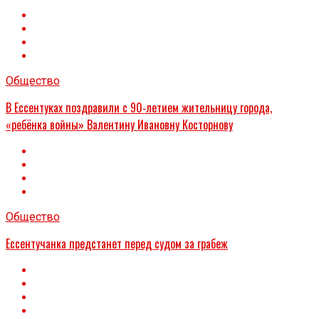
Общество
В Ессентуках поздравили с 90‑летием жительницу города,
«ребёнка войны» Валентину Ивановну Косторнову
Общество
Ессентучанка предстанет перед судом за грабеж