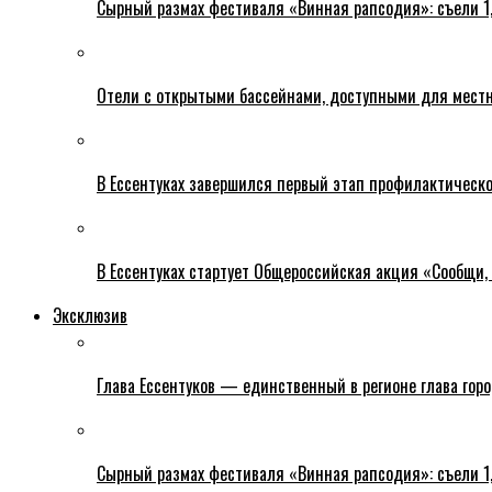
Сырный размах фестиваля «Винная рапсодия»: съели 1
Отели с открытыми бассейнами, доступными для местн
В Ессентуках завершился первый этап профилактическ
В Ессентуках стартует Общероссийская акция «Сообщи, 
Эксклюзив
Глава Ессентуков — единственный в регионе глава гор
Сырный размах фестиваля «Винная рапсодия»: съели 1