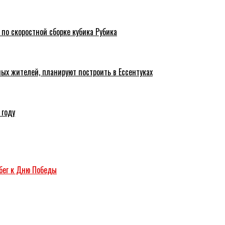
 по скоростной сборке кубика Рубика
ых жителей, планируют построить в Ессентуках
 году
бег к Дню Победы