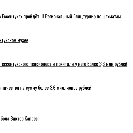
 Ессентуках пройдёт III Региональный блицтурнир по шахматам
нтукском музее
ссентукского пенсионера и похитили у него более 3,8 млн рублей
нничества на сумму более 3,6 миллионов рублей
тбола Виктор Капаев