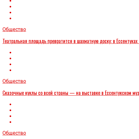
Общество
Театральная площадь превратится в шахматную доску: в Ессентуках
Общество
Сказочные куклы со всей страны — на выставке в Ессентукском му
Общество