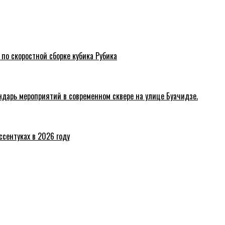
 по скоростной сборке кубика Рубика
ндарь мероприятий в современном сквере на улице Буачидзе.
ссентуках в 2026 году