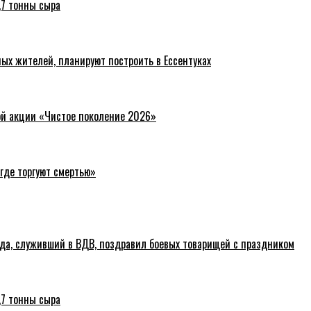
,7 тонны сыра
ых жителей, планируют построить в Ессентуках
ой акции «Чистое поколение 2026»
где торгуют смертью»
ода, служивший в ВДВ, поздравил боевых товарищей с праздником
,7 тонны сыра