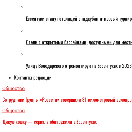
Ессентуки станут столицей спидкубинга: первый турнир
Отели с открытыми бассейнами, доступными для местн
Улицу Володарского отремонтируют в Ессентуках в 2026
Контакты редакции
Общество
Сотрудники Группы «Россети» совершили 81-километровый велопро
Общество
Дикую кошку — сервала обнаружили в Ессентуках