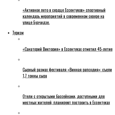
«Активное лето в сердце Ессентуков» спортивный
календарь мероприятий в современном сквере на
улице Буачидзе.
Туризм
«Санаторий Виктория» в Ессентуках отметил 45‑летие
Сырный размах фестиваля «Винная рапсодия»: съели
1,7 тонны сыра
Отели с открытыми бассейнами, доступными для
местных жителей, планируют построить в Ессентуках