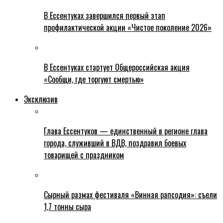
В Ессентуках завершился первый этап
профилактической акции «Чистое поколение 2026»
В Ессентуках стартует Общероссийская акция
«Сообщи, где торгуют смертью»
Эксклюзив
Глава Ессентуков — единственный в регионе глава
города, служивший в ВДВ, поздравил боевых
товарищей с праздником
Сырный размах фестиваля «Винная рапсодия»: съели
1,7 тонны сыра