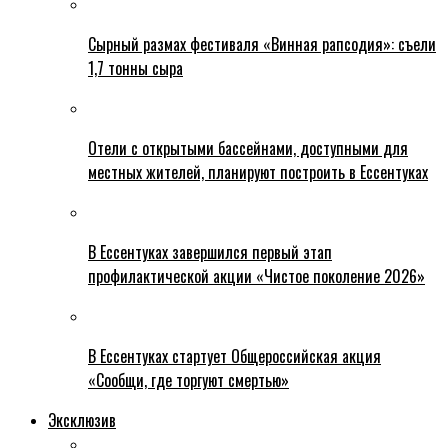
Сырный размах фестиваля «Винная рапсодия»: съели
1,7 тонны сыра
Отели с открытыми бассейнами, доступными для
местных жителей, планируют построить в Ессентуках
В Ессентуках завершился первый этап
профилактической акции «Чистое поколение 2026»
В Ессентуках стартует Общероссийская акция
«Сообщи, где торгуют смертью»
Эксклюзив