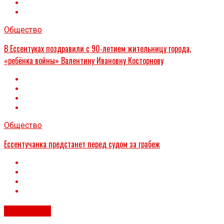
Общество
В Ессентуках поздравили с 90‑летием жительницу города,
«ребёнка войны» Валентину Ивановну Косторнову
Общество
Ессентучанка предстанет перед судом за грабеж
Общество