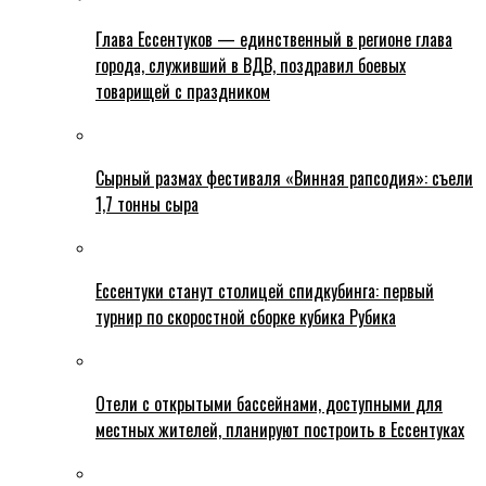
Глава Ессентуков — единственный в регионе глава
города, служивший в ВДВ, поздравил боевых
товарищей с праздником
Сырный размах фестиваля «Винная рапсодия»: съели
1,7 тонны сыра
Ессентуки станут столицей спидкубинга: первый
турнир по скоростной сборке кубика Рубика
Отели с открытыми бассейнами, доступными для
местных жителей, планируют построить в Ессентуках