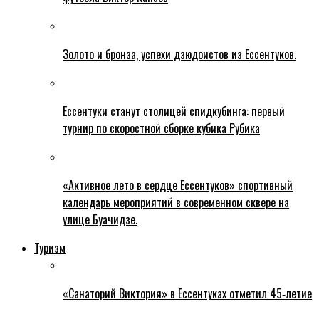
Золото и бронза, успехи дзюдоистов из Ессентуков.
Ессентуки станут столицей спидкубинга: первый
турнир по скоростной сборке кубика Рубика
«Активное лето в сердце Ессентуков» спортивный
календарь мероприятий в современном сквере на
улице Буачидзе.
Туризм
«Санаторий Виктория» в Ессентуках отметил 45‑летие