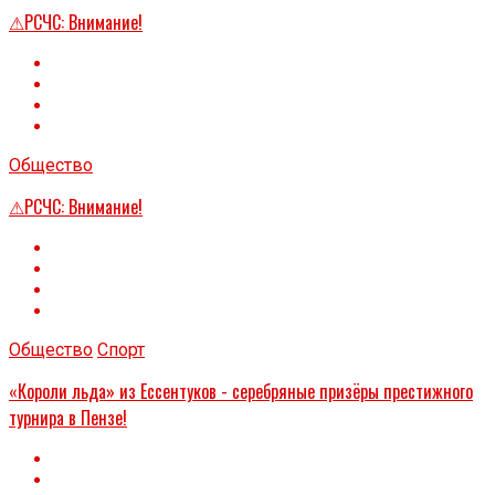
⚠РСЧС: Внимание!
Общество
⚠РСЧС: Внимание!
Общество
Спорт
«Короли льда» из Ессентуков - серебряные призёры престижного
турнира в Пензе!