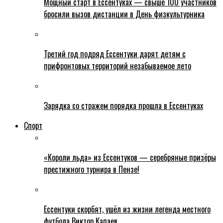
Мощный старт в Ессентуках — свыше 100 участников
бросили вызов дистанции в День физкультурника
Третий год подряд Ессентуки дарят детям с
прифронтовых территорий незабываемое лето
Зарядка со стражем порядка прошла в Ессентуках
Спорт
«Короли льда» из Ессентуков — серебряные призёры
престижного турнира в Пензе!
Ессентуки скорбят, ушёл из жизни легенда местного
футбола Виктор Капаев