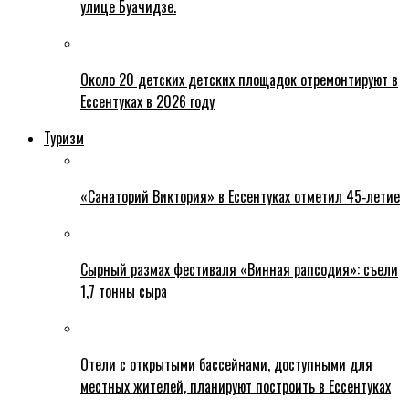
улице Буачидзе.
Около 20 детских детских площадок отремонтируют в
Ессентуках в 2026 году
Туризм
«Санаторий Виктория» в Ессентуках отметил 45‑летие
Сырный размах фестиваля «Винная рапсодия»: съели
1,7 тонны сыра
Отели с открытыми бассейнами, доступными для
местных жителей, планируют построить в Ессентуках