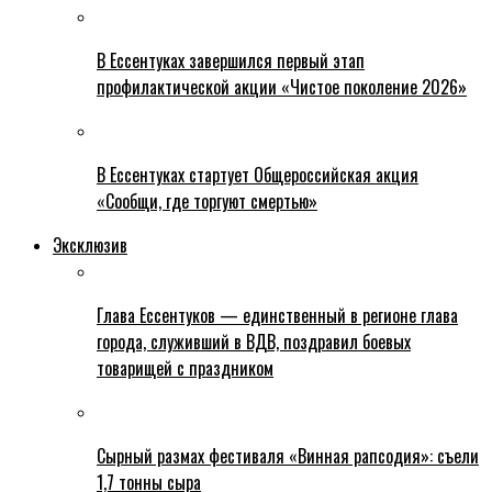
В Ессентуках завершился первый этап
профилактической акции «Чистое поколение 2026»
В Ессентуках стартует Общероссийская акция
«Сообщи, где торгуют смертью»
Эксклюзив
Глава Ессентуков — единственный в регионе глава
города, служивший в ВДВ, поздравил боевых
товарищей с праздником
Сырный размах фестиваля «Винная рапсодия»: съели
1,7 тонны сыра