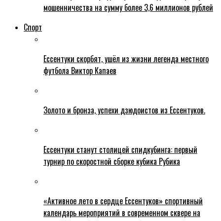
мошенничества на сумму более 3,6 миллионов рублей
Спорт
Ессентуки скорбят, ушёл из жизни легенда местного
футбола Виктор Капаев
Золото и бронза, успехи дзюдоистов из Ессентуков.
Ессентуки станут столицей спидкубинга: первый
турнир по скоростной сборке кубика Рубика
«Активное лето в сердце Ессентуков» спортивный
календарь мероприятий в современном сквере на