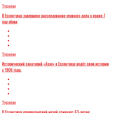
Туризм
В Ессентуках завершено расследование уловного дела о краже 7
пар обуви
Туризм
Исторический санаторий «Азау» в Ессентуках ведёт свою историю
с 1906 года.
Туризм
В Ессентуках краеведческий музей отмечает 63-летие