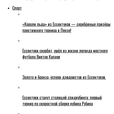
Спорт
«Короли льда» из Ессентуков — серебряные призёры
престижного турнира в Пензе!
Ессентуки скорбят, ушёл из жизни легенда местного
футбола Виктор Капаев
Золото и бронза, успехи дзюдоистов из Ессентуков.
Ессентуки станут столицей спидкубинга: первый
турнир по скоростной сборке кубика Рубика