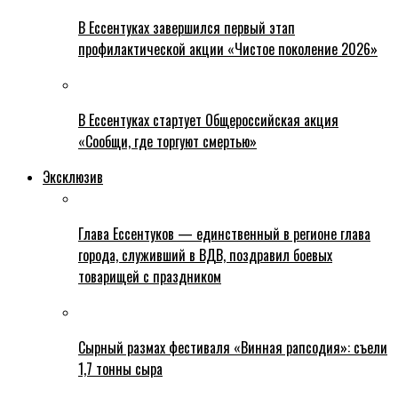
В Ессентуках завершился первый этап
профилактической акции «Чистое поколение 2026»
В Ессентуках стартует Общероссийская акция
«Сообщи, где торгуют смертью»
Эксклюзив
Глава Ессентуков — единственный в регионе глава
города, служивший в ВДВ, поздравил боевых
товарищей с праздником
Сырный размах фестиваля «Винная рапсодия»: съели
1,7 тонны сыра