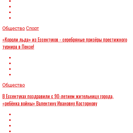
Общество
Спорт
«Короли льда» из Ессентуков - серебряные призёры престижного
турнира в Пензе!
Общество
В Ессентуках поздравили с 90‑летием жительницу города,
«ребёнка войны» Валентину Ивановну Косторнову