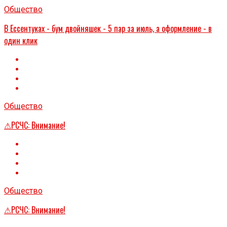
Общество
В Ессентуках - бум двойняшек - 5 пар за июль, а оформление - в
один клик
Общество
⚠РСЧС: Внимание!
Общество
⚠РСЧС: Внимание!