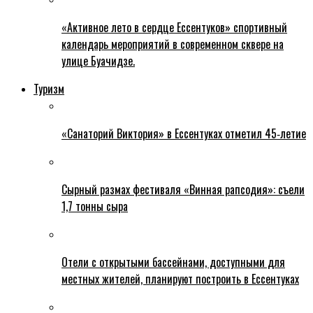
«Активное лето в сердце Ессентуков» спортивный
календарь мероприятий в современном сквере на
улице Буачидзе.
Туризм
«Санаторий Виктория» в Ессентуках отметил 45‑летие
Сырный размах фестиваля «Винная рапсодия»: съели
1,7 тонны сыра
Отели с открытыми бассейнами, доступными для
местных жителей, планируют построить в Ессентуках