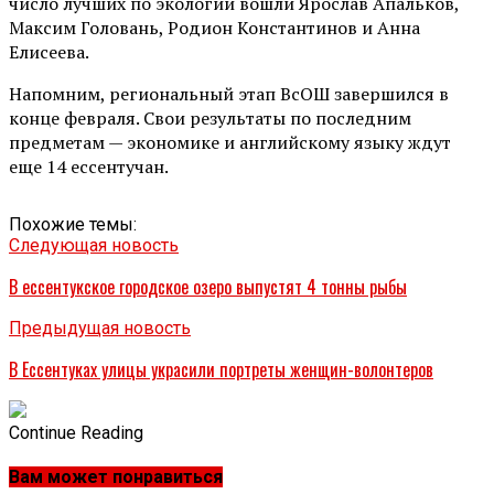
число лучших по экологии вошли Ярослав Апальков,
Максим Головань, Родион Константинов и Анна
Елисеева.
Напомним, региональный этап ВсОШ завершился в
конце февраля. Свои результаты по последним
предметам — экономике и английскому языку ждут
еще 14 ессентучан.
Похожие темы:
Следующая новость
В ессентукское городское озеро выпустят 4 тонны рыбы
Предыдущая новость
В Ессентуках улицы украсили портреты женщин-волонтеров
Continue Reading
Вам может понравиться