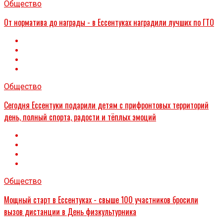
Общество
От норматива до награды - в Ессентуках наградили лучших по ГТО
Общество
Сегодня Ессентуки подарили детям с прифронтовых территорий
день, полный спорта, радости и тёплых эмоций
Общество
Мощный старт в Ессентуках - свыше 100 участников бросили
вызов дистанции в День физкультурника