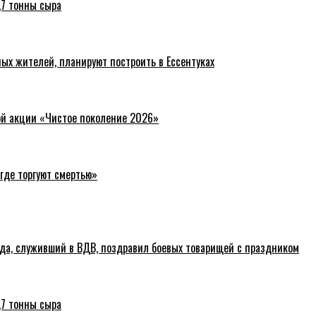
,7 тонны сыра
ых жителей, планируют построить в Ессентуках
ой акции «Чистое поколение 2026»
где торгуют смертью»
ода, служивший в ВДВ, поздравил боевых товарищей с праздником
,7 тонны сыра