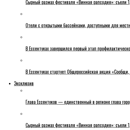
Сырный размах фестиваля «Винная рапсодия»: съели 1
Отели с открытыми бассейнами, доступными для местн
В Ессентуках завершился первый этап профилактическ
В Ессентуках стартует Общероссийская акция «Сообщи, 
Эксклюзив
Глава Ессентуков — единственный в регионе глава гор
Сырный размах фестиваля «Винная рапсодия»: съели 1