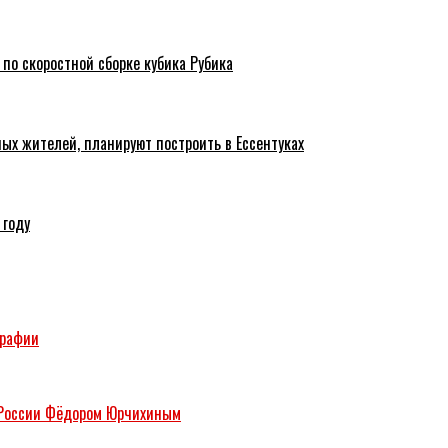
 по скоростной сборке кубика Рубика
ых жителей, планируют построить в Ессентуках
 году
графии
м России Фёдором Юрчихиным