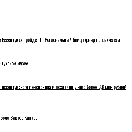
 Ессентуках пройдёт III Региональный блицтурнир по шахматам
нтукском музее
ссентукского пенсионера и похитили у него более 3,8 млн рублей
тбола Виктор Капаев