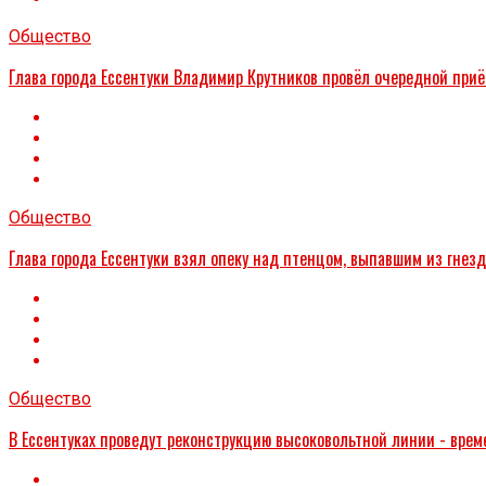
Общество
Глава города Ессентуки Владимир Крутников провёл очередной при
Общество
Глава города Ессентуки взял опеку над птенцом, выпавшим из гнез
Общество
В Ессентуках проведут реконструкцию высоковольтной линии - време