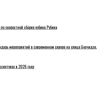
 по скоростной сборке кубика Рубика
ндарь мероприятий в современном сквере на улице Буачидзе.
ссентуках в 2026 году