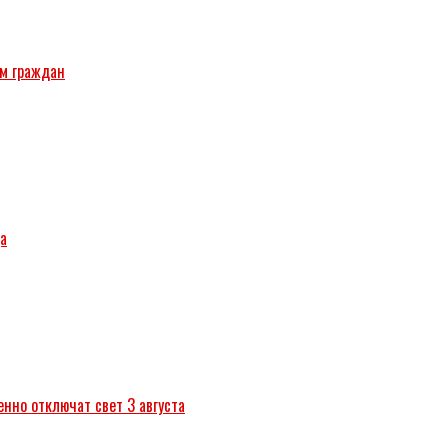
ём граждан
да
нно отключат свет 3 августа