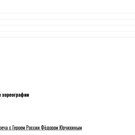
е хореографии
треча с Героем России Фёдором Юрчихиным