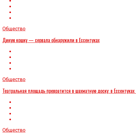
Общество
Дикую кошку — сервала обнаружили в Ессентуках
Общество
Театральная площадь превратится в шахматную доску: в Ессентуках
Общество