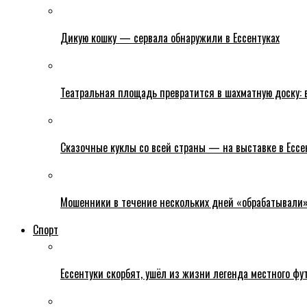
Дикую кошку — сервала обнаружили в Ессентуках
Театральная площадь превратится в шахматную доску: в
Сказочные куклы со всей страны — на выставке в Ессе
Мошенники в течение нескольких дней «обрабатывали» е
Спорт
Ессентуки скорбят, ушёл из жизни легенда местного фу