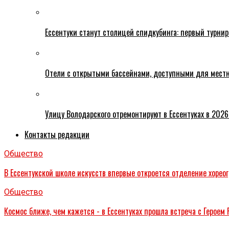
Ессентуки станут столицей спидкубинга: первый турнир
Отели с открытыми бассейнами, доступными для местн
Улицу Володарского отремонтируют в Ессентуках в 2026
Контакты редакции
Общество
В Ессентукской школе искусств впервые откроется отделение хорео
Общество
Космос ближе, чем кажется - в Ессентуках прошла встреча с Герое