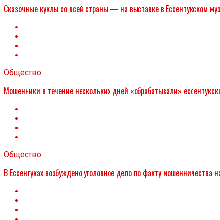
Сказочные куклы со всей страны — на выставке в Ессентукском му
Общество
Мошенники в течение нескольких дней «обрабатывали» ессентукског
Общество
В Ессентуках возбуждено уголовное дело по факту мошенничества н