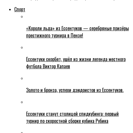
Спорт
«Короли льда» из Ессентуков — серебряные призёры
престижного турнира в Пензе!
Ессентуки скорбят, ушёл из жизни легенда местного
футбола Виктор Капаев
Золото и бронза, успехи дзюдоистов из Ессентуков.
Ессентуки станут столицей спидкубинга: первый
турнир по скоростной сборке кубика Рубика