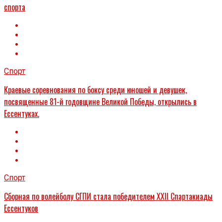
спорта
Спорт
Краевые соревнования по боксу среди юношей и девушек,
посвященные 81-й годовщине Великой Победы, открылись в
Ессентуках.
Спорт
Сборная по волейболу СГПИ стала победителем XXII Спартакиады
Ессентуков