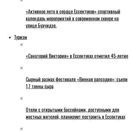
«Активное лето в сердце Ессентуков» спортивный
календарь мероприятий в современном сквере на
улице Буачидзе.
Туризм
«Санаторий Виктория» в Ессентуках отметил 45‑летие
Сырный размах фестиваля «Винная рапсодия»: съели
1,7 тонны сыра
Отели с открытыми бассейнами, доступными для
местных жителей, планируют построить в Ессентуках