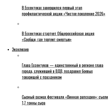
В Ессентуках завершился первый этап
профилактической акции «Чистое поколение 2026»
В Ессентуках стартует Общероссийская акция
«Сообщи, где торгуют смертью»
Эксклюзив
Глава Ессентуков — единственный в регионе глава
города, служивший в ВДВ, поздравил боевых
товарищей с праздником
Сырный размах фестиваля «Винная рапсодия»: съели
1,7 тонны сыра