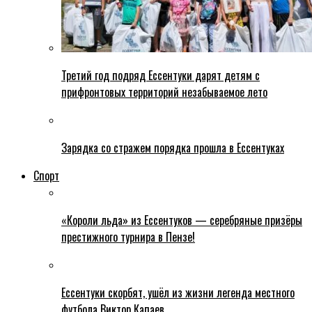
Третий год подряд Ессентуки дарят детям с
прифронтовых территорий незабываемое лето
Зарядка со стражем порядка прошла в Ессентуках
Спорт
«Короли льда» из Ессентуков — серебряные призёры
престижного турнира в Пензе!
Ессентуки скорбят, ушёл из жизни легенда местного
футбола Виктор Капаев