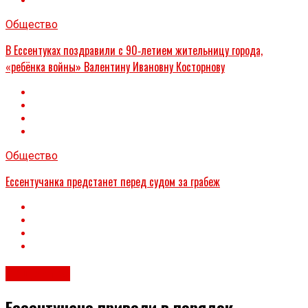
Общество
В Ессентуках поздравили с 90‑летием жительницу города,
«ребёнка войны» Валентину Ивановну Косторнову
Общество
Ессентучанка предстанет перед судом за грабеж
Общество
Ессентучане привели в порядок