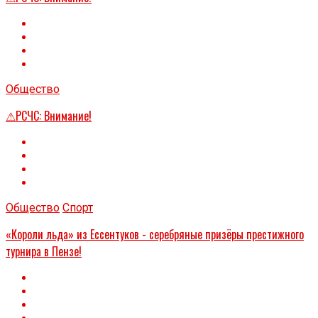
Общество
⚠РСЧС: Внимание!
Общество
Спорт
«Короли льда» из Ессентуков - серебряные призёры престижного
турнира в Пензе!