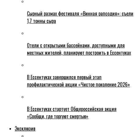
Сырный размах фестиваля «Винная рапсодия»: съели
1,7 тонны сыра
Отели с открытыми бассейнами, доступными для
местных жителей, планируют построить в Ессентуках
В Ессентуках завершился первый этап
профилактической акции «Чистое поколение 2026»
В Ессентуках стартует Общероссийская акция
«Сообщи, где торгуют смертью»
Эксклюзив