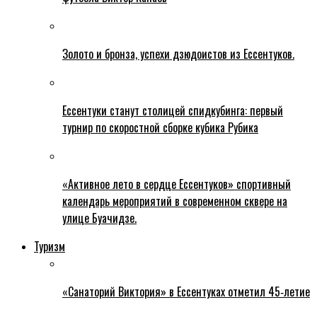
Золото и бронза, успехи дзюдоистов из Ессентуков.
Ессентуки станут столицей спидкубинга: первый
турнир по скоростной сборке кубика Рубика
«Активное лето в сердце Ессентуков» спортивный
календарь мероприятий в современном сквере на
улице Буачидзе.
Туризм
«Санаторий Виктория» в Ессентуках отметил 45‑летие