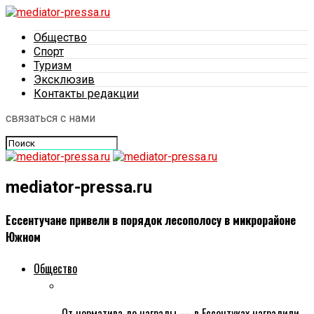
Общество
Спорт
Туризм
Эксклюзив
Контакты редакции
связаться с нами
mediator-pressa.ru
Ессентучане привели в порядок лесополосу в микрорайоне
Южном
Общество
От норматива до награды — в Ессентуках наградили