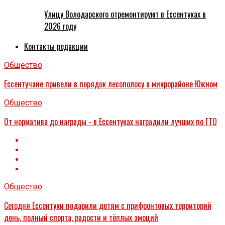
Улицу Володарского отремонтируют в Ессентуках в
2026 году
Контакты редакции
Общество
Ессентучане привели в порядок лесополосу в микрорайоне Южном
Общество
От норматива до награды - в Ессентуках наградили лучших по ГТО
Общество
Сегодня Ессентуки подарили детям с прифронтовых территорий
день, полный спорта, радости и тёплых эмоций