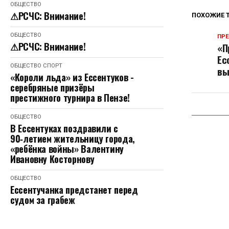
ОБЩЕСТВО
⚠РСЧС: Внимание!
ПОХОЖИЕ 
ОБЩЕСТВО
ПР
⚠РСЧС: Внимание!
«П
Ес
ОБЩЕСТВО
СПОРТ
вы
«Короли льда» из Ессентуков -
серебряные призёры
престижного турнира в Пензе!
ОБЩЕСТВО
В Ессентуках поздравили с
90‑летием жительницу города,
«ребёнка войны» Валентину
Ивановну Косторнову
ОБЩЕСТВО
Ессентучанка предстанет перед
судом за грабеж