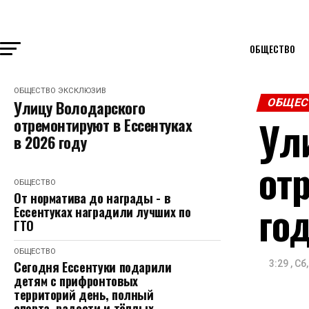
ОБЩЕСТВО
ОБЩЕСТВО
ЭКСКЛЮЗИВ
ОБЩЕС
Улицу Володарского
Ул
отремонтируют в Ессентуках
в 2026 году
от
ОБЩЕСТВО
От норматива до награды - в
го
Ессентуках наградили лучших по
ГТО
ОБЩЕСТВО
Сегодня Ессентуки подарили
3:29 , Сб
детям с прифронтовых
территорий день, полный
спорта, радости и тёплых