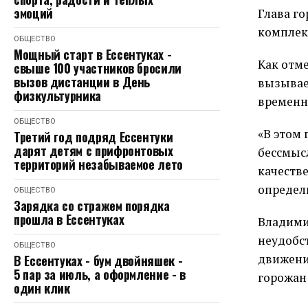
эмоций
Глава г
комплек
ОБЩЕСТВО
Мощный старт в Ессентуках -
Как отм
свыше 100 участников бросили
вызов дистанции в День
вызывае
физкультурника
временн
ОБЩЕСТВО
«В этом
Третий год подряд Ессентуки
дарят детям с прифронтовых
бессмысл
территорий незабываемое лето
качеств
определи
ОБЩЕСТВО
Зарядка со стражем порядка
прошла в Ессентуках
Владими
неудобс
ОБЩЕСТВО
движения
В Ессентуках - бум двойняшек -
5 пар за июль, а оформление - в
горожан
один клик