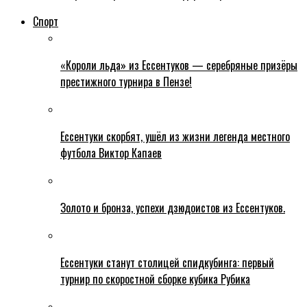
Спорт
«Короли льда» из Ессентуков — серебряные призёры
престижного турнира в Пензе!
Ессентуки скорбят, ушёл из жизни легенда местного
футбола Виктор Капаев
Золото и бронза, успехи дзюдоистов из Ессентуков.
Ессентуки станут столицей спидкубинга: первый
турнир по скоростной сборке кубика Рубика