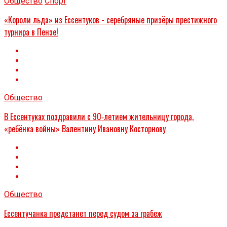
Общество
Спорт
«Короли льда» из Ессентуков - серебряные призёры престижного
турнира в Пензе!
Общество
В Ессентуках поздравили с 90‑летием жительницу города,
«ребёнка войны» Валентину Ивановну Косторнову
Общество
Ессентучанка предстанет перед судом за грабеж