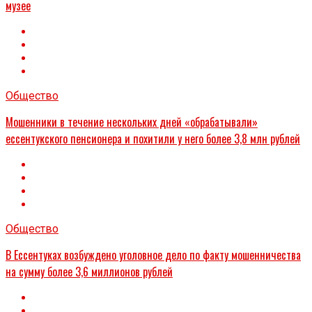
музее
Общество
Мошенники в течение нескольких дней «обрабатывали»
ессентукского пенсионера и похитили у него более 3,8 млн рублей
Общество
В Ессентуках возбуждено уголовное дело по факту мошенничества
на сумму более 3,6 миллионов рублей