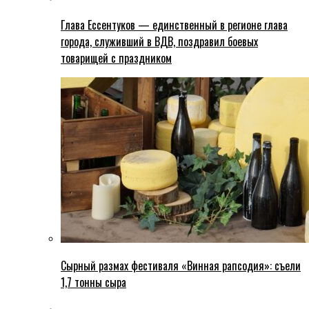
Глава Ессентуков — единственный в регионе глава
города, служивший в ВДВ, поздравил боевых
товарищей с праздником
Сырный размах фестиваля «Винная рапсодия»: съели
1,7 тонны сыра