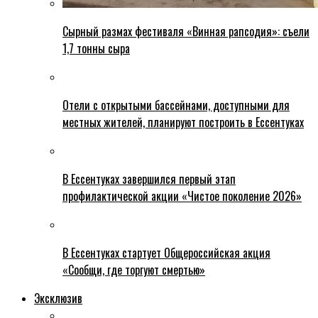
Сырный размах фестиваля «Винная рапсодия»: съели
1,7 тонны сыра
Отели с открытыми бассейнами, доступными для
местных жителей, планируют построить в Ессентуках
В Ессентуках завершился первый этап
профилактической акции «Чистое поколение 2026»
В Ессентуках стартует Общероссийская акция
«Сообщи, где торгуют смертью»
Эксклюзив