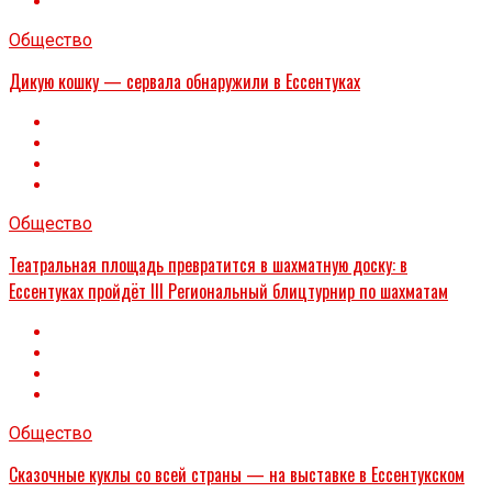
Общество
Дикую кошку — сервала обнаружили в Ессентуках
Общество
Театральная площадь превратится в шахматную доску: в
Ессентуках пройдёт III Региональный блицтурнир по шахматам
Общество
Сказочные куклы со всей страны — на выставке в Ессентукском