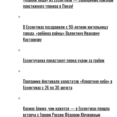
престижного турнира в Пензе!
В Ессентуках поздравили с 90‑летием жительницу
города, «ребёнка войны» Валентину Ивановну
Косторнову
Ессентучанка предстанет перед судом за грабеж
Программа фестиваля аэростатов «Курортное небо» в
Ессентуках с 26 по 30 августа
Космос ближе, чем кажется — в Ессентуках прошла
встреча с Героем России Фёдором Юрчихиным