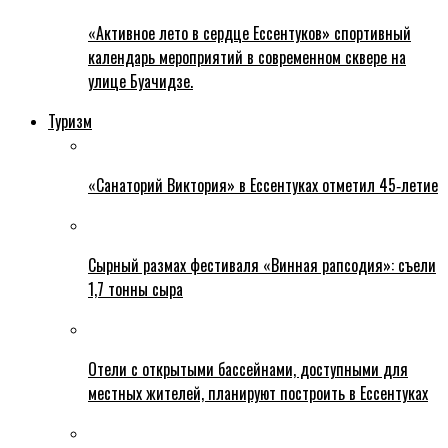
«Активное лето в сердце Ессентуков» спортивный
календарь мероприятий в современном сквере на
улице Буачидзе.
Туризм
«Санаторий Виктория» в Ессентуках отметил 45‑летие
Сырный размах фестиваля «Винная рапсодия»: съели
1,7 тонны сыра
Отели с открытыми бассейнами, доступными для
местных жителей, планируют построить в Ессентуках