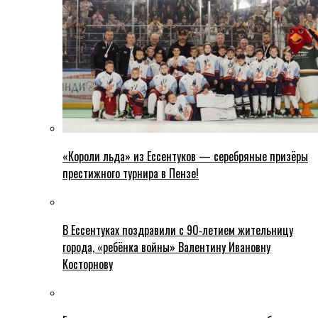
«Короли льда» из Ессентуков — серебряные призёры
престижного турнира в Пензе!
В Ессентуках поздравили с 90‑летием жительницу
города, «ребёнка войны» Валентину Ивановну
Косторнову