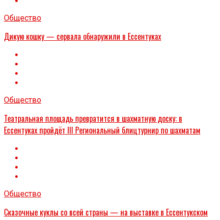
Общество
Дикую кошку — сервала обнаружили в Ессентуках
Общество
Театральная площадь превратится в шахматную доску: в
Ессентуках пройдёт III Региональный блицтурнир по шахматам
Общество
Сказочные куклы со всей страны — на выставке в Ессентукском