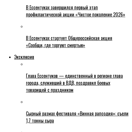
В Ессентуках завершился первый этап
профилактической акции «Чистое поколение 2026»
В Ессентуках стартует Общероссийская акция
«Сообщи, где торгуют смертью»
Эксклюзив
Глава Ессентуков — единственный в регионе глава
города, служивший в ВДВ, поздравил боевых
товарищей с праздником
Сырный размах фестиваля «Винная рапсодия»: съели
1,7 тонны сыра