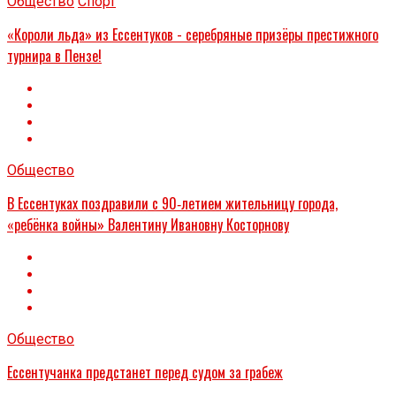
Общество
Спорт
«Короли льда» из Ессентуков - серебряные призёры престижного
турнира в Пензе!
Общество
В Ессентуках поздравили с 90‑летием жительницу города,
«ребёнка войны» Валентину Ивановну Косторнову
Общество
Ессентучанка предстанет перед судом за грабеж