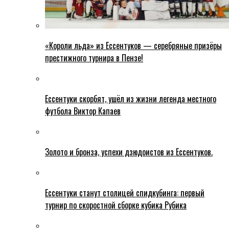
«Короли льда» из Ессентуков — серебряные призёры
престижного турнира в Пензе!
Ессентуки скорбят, ушёл из жизни легенда местного
футбола Виктор Капаев
Золото и бронза, успехи дзюдоистов из Ессентуков.
Ессентуки станут столицей спидкубинга: первый
турнир по скоростной сборке кубика Рубика