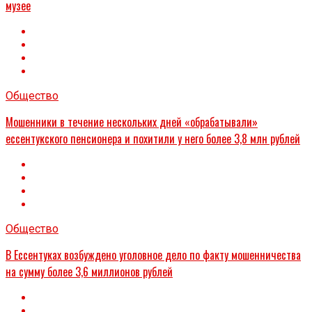
музее
Общество
Мошенники в течение нескольких дней «обрабатывали»
ессентукского пенсионера и похитили у него более 3,8 млн рублей
Общество
В Ессентуках возбуждено уголовное дело по факту мошенничества
на сумму более 3,6 миллионов рублей