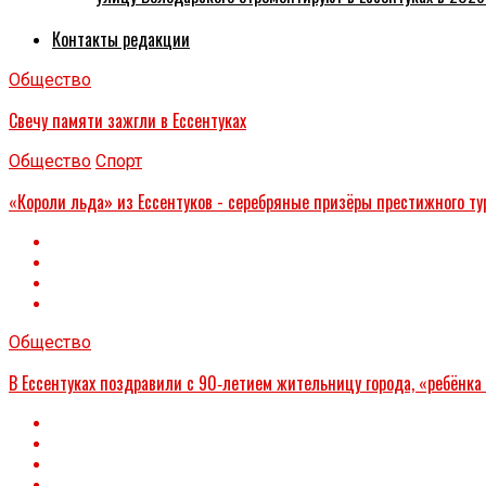
Контакты редакции
Общество
Свечу памяти зажгли в Ессентуках
Общество
Спорт
«Короли льда» из Ессентуков - серебряные призёры престижного ту
Общество
В Ессентуках поздравили с 90‑летием жительницу города, «ребёнка