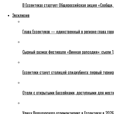
В Ессентуках стартует Общероссийская акция «Сообщи, 
Эксклюзив
Глава Ессентуков — единственный в регионе глава гор
Сырный размах фестиваля «Винная рапсодия»: съели 1
Ессентуки станут столицей спидкубинга: первый турнир
Отели с открытыми бассейнами, доступными для местн
Улицу Володарского отремонтируют в Ессентуках в 2026