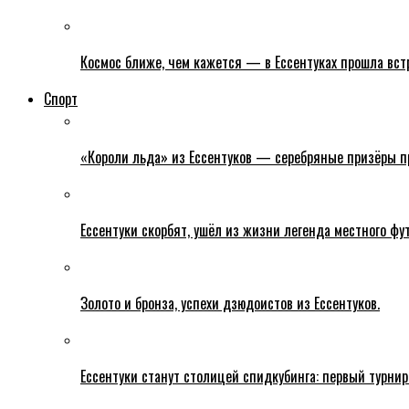
Космос ближе, чем кажется — в Ессентуках прошла вс
Спорт
«Короли льда» из Ессентуков — серебряные призёры пр
Ессентуки скорбят, ушёл из жизни легенда местного фу
Золото и бронза, успехи дзюдоистов из Ессентуков.
Ессентуки станут столицей спидкубинга: первый турнир