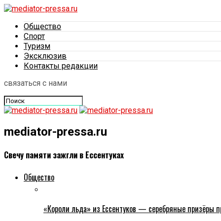
Общество
Спорт
Туризм
Эксклюзив
Контакты редакции
связаться с нами
mediator-pressa.ru
Свечу памяти зажгли в Ессентуках
Общество
«Короли льда» из Ессентуков — серебряные призёры пр