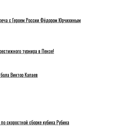
треча с Героем России Фёдором Юрчихиным
естижного турнира в Пензе!
тбола Виктор Капаев
 по скоростной сборке кубика Рубика