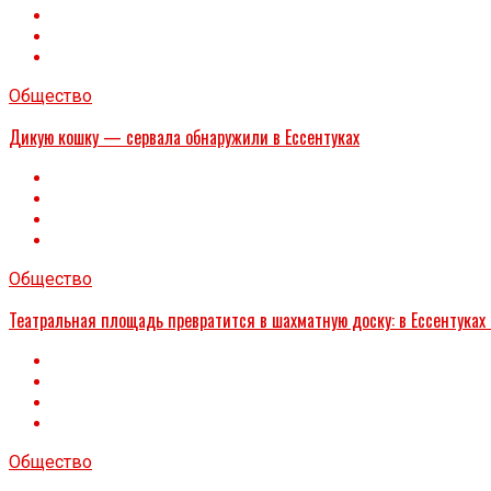
Общество
Дикую кошку — сервала обнаружили в Ессентуках
Общество
Театральная площадь превратится в шахматную доску: в Ессентуках
Общество