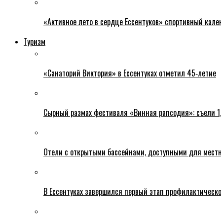
«Активное лето в сердце Ессентуков» спортивный кале
Туризм
«Санаторий Виктория» в Ессентуках отметил 45‑летие
Сырный размах фестиваля «Винная рапсодия»: съели 1
Отели с открытыми бассейнами, доступными для местн
В Ессентуках завершился первый этап профилактическ