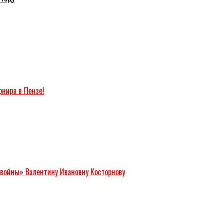
рнира в Пензе!
 войны» Валентину Ивановну Косторнову