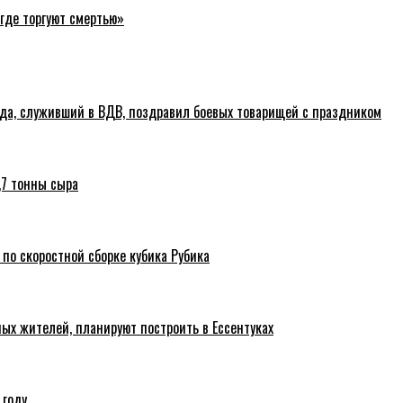
где торгуют смертью»
ода, служивший в ВДВ, поздравил боевых товарищей с праздником
,7 тонны сыра
 по скоростной сборке кубика Рубика
ых жителей, планируют построить в Ессентуках
 году