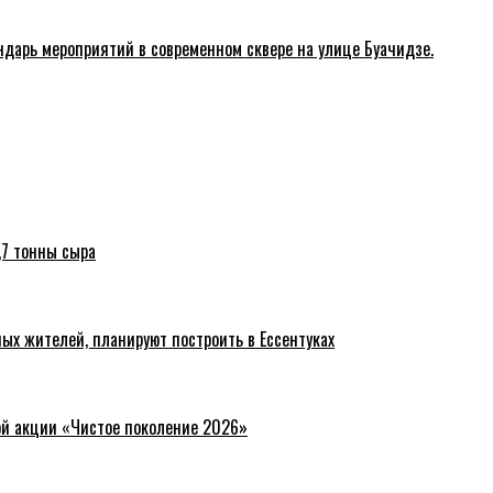
ндарь мероприятий в современном сквере на улице Буачидзе.
,7 тонны сыра
ых жителей, планируют построить в Ессентуках
ой акции «Чистое поколение 2026»