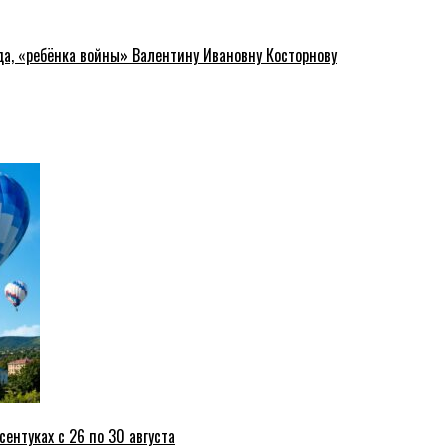
да, «ребёнка войны» Валентину Ивановну Косторнову
ентуках с 26 по 30 августа