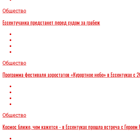
Общество
Ессентучанка предстанет перед судом за грабеж
Общество
Программа фестиваля аэростатов «Курортное небо» в Ессентуках с 2
Общество
Космос ближе, чем кажется - в Ессентуках прошла встреча с Герое