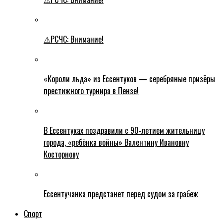
⚠РСЧС: Внимание!
«Короли льда» из Ессентуков — серебряные призёры
престижного турнира в Пензе!
В Ессентуках поздравили с 90‑летием жительницу
города, «ребёнка войны» Валентину Ивановну
Косторнову
Ессентучанка предстанет перед судом за грабеж
Спорт