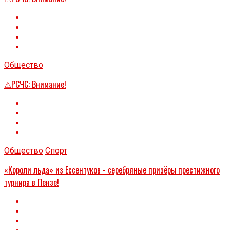
Общество
⚠РСЧС: Внимание!
Общество
Спорт
«Короли льда» из Ессентуков - серебряные призёры престижного
турнира в Пензе!