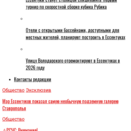
турнир по скоростной сборке кубика Рубика
Отели с открытыми бассейнами, доступными для
местных жителей, планируют построить в Ессентуках
Улицу Володарского отремонтируют в Ессентуках в
2026 году
Контакты редакции
Общество
Эксклюзив
Мэр Ессентуков показал самую необычную подземную галерею
Ставрополья
Общество
⚠РСЧС: Внимание!