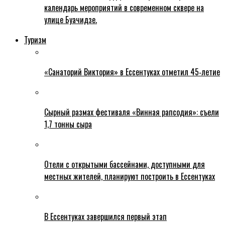
календарь мероприятий в современном сквере на
улице Буачидзе.
Туризм
«Санаторий Виктория» в Ессентуках отметил 45‑летие
Сырный размах фестиваля «Винная рапсодия»: съели
1,7 тонны сыра
Отели с открытыми бассейнами, доступными для
местных жителей, планируют построить в Ессентуках
В Ессентуках завершился первый этап