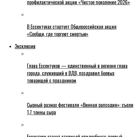
профилактической акции «Чистое поколение 2026»
В Ессентуках стартует Общероссийская акция
«Сообщи, где торгуют смертью»
Эксклюзив
Глава Ессентуков — единственный в регионе глава
города, служивший в ВДВ, поздравил боевых
товарищей с праздником
Сырный размах фестиваля «Винная рапсодия»: съели
1,7 тонны сыра
Ессентуки станут столицей спидкубинга: первый