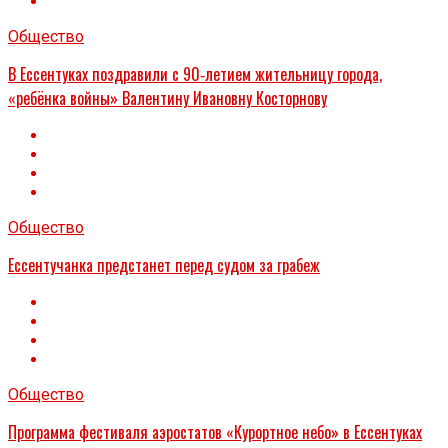
Общество
В Ессентуках поздравили с 90‑летием жительницу города,
«ребёнка войны» Валентину Ивановну Косторнову
Общество
Ессентучанка предстанет перед судом за грабеж
Общество
Программа фестиваля аэростатов «Курортное небо» в Ессентуках