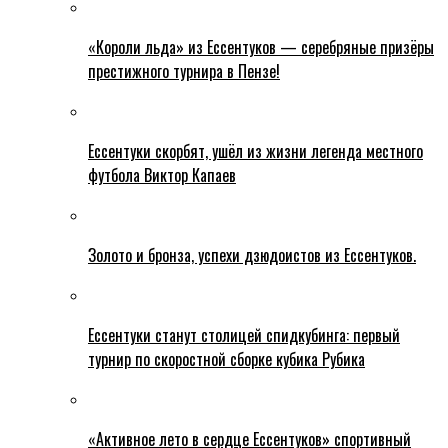
«Короли льда» из Ессентуков — серебряные призёры
престижного турнира в Пензе!
Ессентуки скорбят, ушёл из жизни легенда местного
футбола Виктор Капаев
Золото и бронза, успехи дзюдоистов из Ессентуков.
Ессентуки станут столицей спидкубинга: первый
турнир по скоростной сборке кубика Рубика
«Активное лето в сердце Ессентуков» спортивный