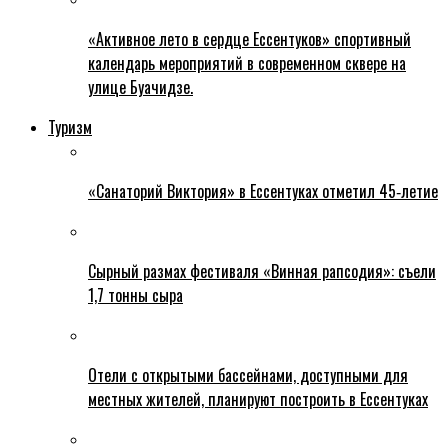
«Активное лето в сердце Ессентуков» спортивный
календарь мероприятий в современном сквере на
улице Буачидзе.
Туризм
«Санаторий Виктория» в Ессентуках отметил 45‑летие
Сырный размах фестиваля «Винная рапсодия»: съели
1,7 тонны сыра
Отели с открытыми бассейнами, доступными для
местных жителей, планируют построить в Ессентуках