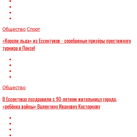
Общество
Спорт
«Короли льда» из Ессентуков - серебряные призёры престижного
турнира в Пензе!
Общество
В Ессентуках поздравили с 90‑летием жительницу города,
«ребёнка войны» Валентину Ивановну Косторнову