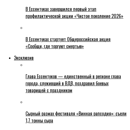
В Ессентуках завершился первый этап
профилактической акции «Чистое поколение 2026»
В Ессентуках стартует Общероссийская акция
«Сообщи, где торгуют смертью»
Эксклюзив
Глава Ессентуков — единственный в регионе глава
города, служивший в ВДВ, поздравил боевых
товарищей с праздником
Сырный размах фестиваля «Винная рапсодия»: съели
1,7 тонны сыра