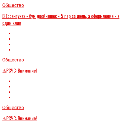
Общество
В Ессентуках - бум двойняшек - 5 пар за июль, а оформление - в
один клик
Общество
⚠РСЧС: Внимание!
Общество
⚠РСЧС: Внимание!