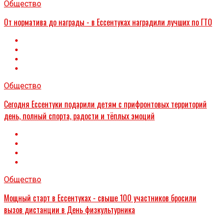
Общество
От норматива до награды - в Ессентуках наградили лучших по ГТО
Общество
Сегодня Ессентуки подарили детям с прифронтовых территорий
день, полный спорта, радости и тёплых эмоций
Общество
Мощный старт в Ессентуках - свыше 100 участников бросили
вызов дистанции в День физкультурника