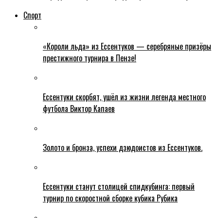
Спорт
«Короли льда» из Ессентуков — серебряные призёры
престижного турнира в Пензе!
Ессентуки скорбят, ушёл из жизни легенда местного
футбола Виктор Капаев
Золото и бронза, успехи дзюдоистов из Ессентуков.
Ессентуки станут столицей спидкубинга: первый
турнир по скоростной сборке кубика Рубика