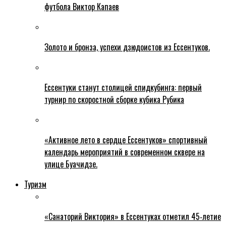
футбола Виктор Капаев
Золото и бронза, успехи дзюдоистов из Ессентуков.
Ессентуки станут столицей спидкубинга: первый
турнир по скоростной сборке кубика Рубика
«Активное лето в сердце Ессентуков» спортивный
календарь мероприятий в современном сквере на
улице Буачидзе.
Туризм
«Санаторий Виктория» в Ессентуках отметил 45‑летие