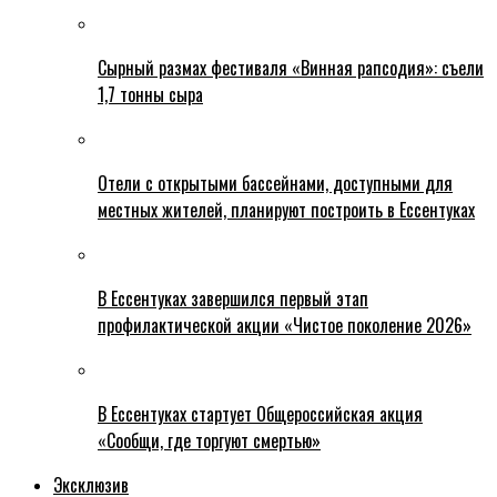
Сырный размах фестиваля «Винная рапсодия»: съели
1,7 тонны сыра
Отели с открытыми бассейнами, доступными для
местных жителей, планируют построить в Ессентуках
В Ессентуках завершился первый этап
профилактической акции «Чистое поколение 2026»
В Ессентуках стартует Общероссийская акция
«Сообщи, где торгуют смертью»
Эксклюзив