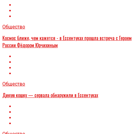
Общество
Космос ближе, чем кажется - в Ессентуках прошла встреча с Героем
России Фёдором Юрчихиным
Общество
Дикую кошку — сервала обнаружили в Ессентуках
Общество