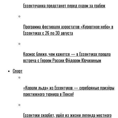
Ессентучанка предстанет перед судом за грабеж
Программа фестиваля аэростатов «Курортное небо» в
Ессентуках с 26 по 30 августа
Космос ближе, чем кажется — в Ессентуках прошла
встреча с Героем России Фёдором Юрчихиным
Спорт
«Короли льда» из Ессентуков — серебряные призёры
престижного турнира в Пензе!
Ессентуки скорбят, ушёл из жизни легенда местного