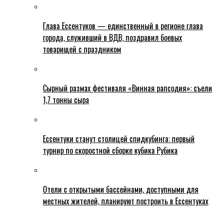
Глава Ессентуков — единственный в регионе глава
города, служивший в ВДВ, поздравил боевых
товарищей с праздником
Сырный размах фестиваля «Винная рапсодия»: съели
1,7 тонны сыра
Ессентуки станут столицей спидкубинга: первый
турнир по скоростной сборке кубика Рубика
Отели с открытыми бассейнами, доступными для
местных жителей, планируют построить в Ессентуках