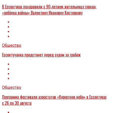
В Ессентуках поздравили с 90‑летием жительницу города,
«ребёнка войны» Валентину Ивановну Косторнову
Общество
Ессентучанка предстанет перед судом за грабеж
Общество
Программа фестиваля аэростатов «Курортное небо» в Ессентуках
с 26 по 30 августа