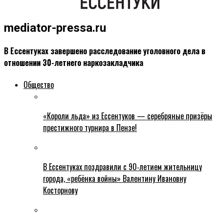
mediator-pressa.ru
В Ессентуках завершено расследование уголовного дела в
отношении 30-летнего наркозакладчика
Общество
«Короли льда» из Ессентуков — серебряные призёры
престижного турнира в Пензе!
В Ессентуках поздравили с 90‑летием жительницу
города, «ребёнка войны» Валентину Ивановну
Косторнову