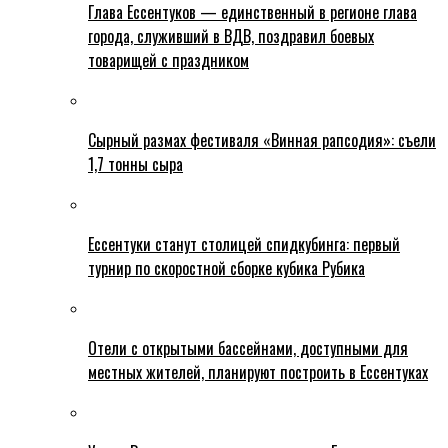
Глава Ессентуков — единственный в регионе глава
города, служивший в ВДВ, поздравил боевых
товарищей с праздником
Сырный размах фестиваля «Винная рапсодия»: съели
1,7 тонны сыра
Ессентуки станут столицей спидкубинга: первый
турнир по скоростной сборке кубика Рубика
Отели с открытыми бассейнами, доступными для
местных жителей, планируют построить в Ессентуках