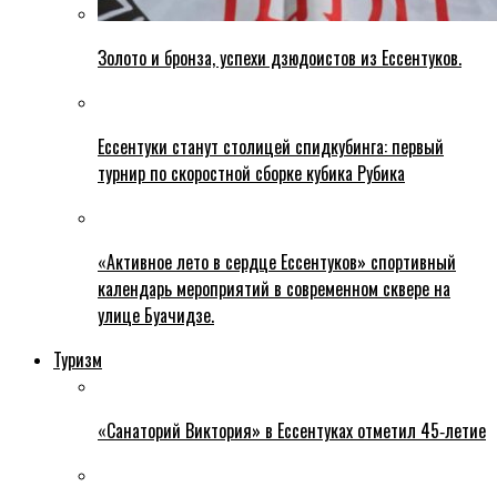
Золото и бронза, успехи дзюдоистов из Ессентуков.
Ессентуки станут столицей спидкубинга: первый
турнир по скоростной сборке кубика Рубика
«Активное лето в сердце Ессентуков» спортивный
календарь мероприятий в современном сквере на
улице Буачидзе.
Туризм
«Санаторий Виктория» в Ессентуках отметил 45‑летие