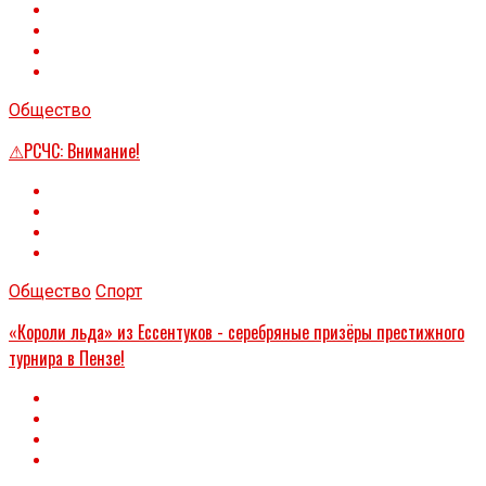
Общество
⚠РСЧС: Внимание!
Общество
Спорт
«Короли льда» из Ессентуков - серебряные призёры престижного
турнира в Пензе!