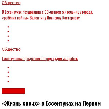
Общество
В Ессентуках поздравили с 90‑летием жительницу города,
«ребёнка войны» Валентину Ивановну Косторнову
Общество
Ессентучанка предстанет перед судом за грабеж
Общество
«Жизнь своих» в Ессентуках на Первом