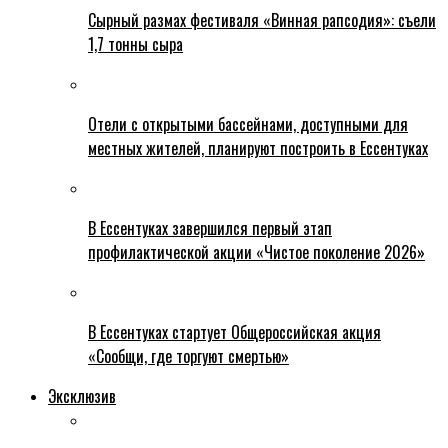
Сырный размах фестиваля «Винная рапсодия»: съели
1,7 тонны сыра
Отели с открытыми бассейнами, доступными для
местных жителей, планируют построить в Ессентуках
В Ессентуках завершился первый этап
профилактической акции «Чистое поколение 2026»
В Ессентуках стартует Общероссийская акция
«Сообщи, где торгуют смертью»
Эксклюзив