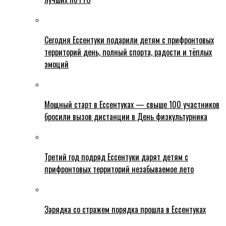
Сегодня Ессентуки подарили детям с прифронтовых
территорий день, полный спорта, радости и тёплых
эмоций
Мощный старт в Ессентуках — свыше 100 участников
бросили вызов дистанции в День физкультурника
Третий год подряд Ессентуки дарят детям с
прифронтовых территорий незабываемое лето
Зарядка со стражем порядка прошла в Ессентуках