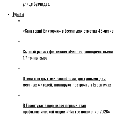
улице Буачидзе.
Туризм
«Санаторий Виктория» в Ессентуках отметил 45‑летие
Сырный размах фестиваля «Винная рапсодия»: съели
1,7 тонны сыра
Отели с открытыми бассейнами, доступными для
местных жителей, планируют построить в Ессентуках
В Ессентуках завершился первый этап
профилактической акции «Чистое поколение 2026»