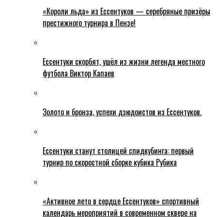
«Короли льда» из Ессентуков — серебряные призёры
престижного турнира в Пензе!
Ессентуки скорбят, ушёл из жизни легенда местного
футбола Виктор Капаев
Золото и бронза, успехи дзюдоистов из Ессентуков.
Ессентуки станут столицей спидкубинга: первый
турнир по скоростной сборке кубика Рубика
«Активное лето в сердце Ессентуков» спортивный
календарь мероприятий в современном сквере на