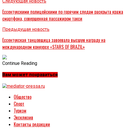
Следующая новость
Ессентукскими полицейскими по горячим следам раскрыта кража
смартфона, совершенная пассажиром такси
Предыдущая новость
Ессентукская танцовщица завоевала высшую награду на
международном конкурсе «STARS OF BRAZIL»
Continue Reading
Вам может понравиться
Общество
Спорт
Туризм
Эксклюзив
Контакты редакции