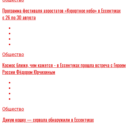
Программа фестиваля аэростатов «Курортное небо» в Ессентуках
с 26 по 30 августа
Общество
Космос ближе, чем кажется - в Ессентуках прошла встреча с Героем
России Фёдором Юрчихиным
Общество
Дикую кошку — сервала обнаружили в Ессентуках