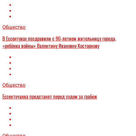
Общество
В Ессентуках поздравили с 90‑летием жительницу города,
«ребёнка войны» Валентину Ивановну Косторнову
Общество
Ессентучанка предстанет перед судом за грабеж
Общество