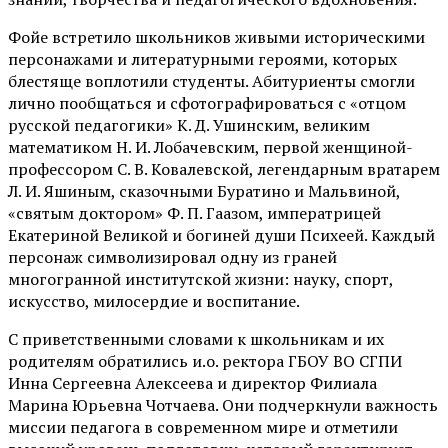
Фойе встретило школьников живыми историческими
персонажами и литературными героями, которых
блестяще воплотили студенты. Абитуриенты смогли
лично пообщаться и сфотографироваться с «отцом
русской педагогики» К. Д. Ушинским, великим
математиком Н. И. Лобачевским, первой женщиной-
профессором С. В. Ковалевской, легендарным вратарем
Л. И. Яшиным, сказочными Буратино и Мальвиной,
«святым доктором» Ф. П. Гаазом, императрицей
Екатериной Великой и богиней души Психеей. Каждый
персонаж символизировал одну из граней
многогранной институтской жизни: науку, спорт,
искусство, милосердие и воспитание.
С приветственными словами к школьникам и их
родителям обратились и.о. ректора ГБОУ ВО СГПИ
Инна Сергеевна Алексеева и директор Филиала
Марина Юрьевна Чотчаева. Они подчеркнули важность
миссии педагога в современном мире и отметили