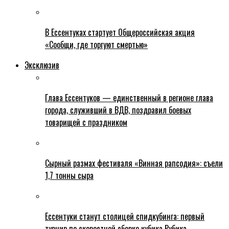
В Ессентуках стартует Общероссийская акция
«Сообщи, где торгуют смертью»
Эксклюзив
Глава Ессентуков — единственный в регионе глава
города, служивший в ВДВ, поздравил боевых
товарищей с праздником
Сырный размах фестиваля «Винная рапсодия»: съели
1,7 тонны сыра
Ессентуки станут столицей спидкубинга: первый
турнир по скоростной сборке кубика Рубика