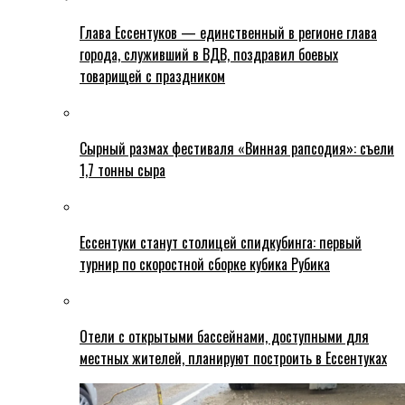
Глава Ессентуков — единственный в регионе глава
города, служивший в ВДВ, поздравил боевых
товарищей с праздником
Сырный размах фестиваля «Винная рапсодия»: съели
1,7 тонны сыра
Ессентуки станут столицей спидкубинга: первый
турнир по скоростной сборке кубика Рубика
Отели с открытыми бассейнами, доступными для
местных жителей, планируют построить в Ессентуках