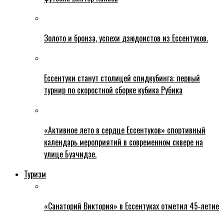
Золото и бронза, успехи дзюдоистов из Ессентуков.
Ессентуки станут столицей спидкубинга: первый
турнир по скоростной сборке кубика Рубика
«Активное лето в сердце Ессентуков» спортивный
календарь мероприятий в современном сквере на
улице Буачидзе.
Туризм
«Санаторий Виктория» в Ессентуках отметил 45‑летие