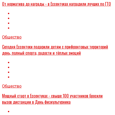
От норматива до награды - в Ессентуках наградили лучших по ГТО
Общество
Сегодня Ессентуки подарили детям с прифронтовых территорий
день, полный спорта, радости и тёплых эмоций
Общество
Мощный старт в Ессентуках - свыше 100 участников бросили
вызов дистанции в День физкультурника