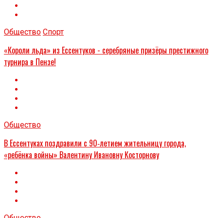
Общество
Спорт
«Короли льда» из Ессентуков - серебряные призёры престижного
турнира в Пензе!
Общество
В Ессентуках поздравили с 90‑летием жительницу города,
«ребёнка войны» Валентину Ивановну Косторнову
Общество