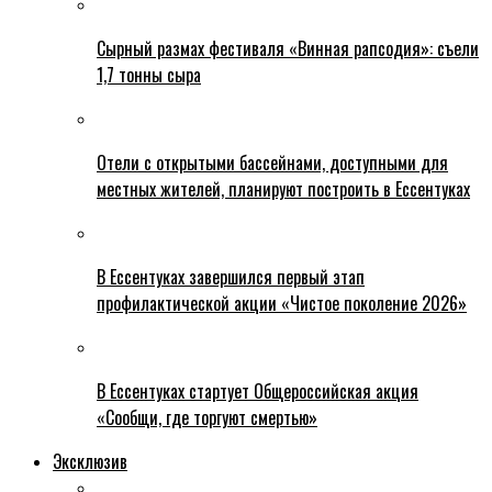
Сырный размах фестиваля «Винная рапсодия»: съели
1,7 тонны сыра
Отели с открытыми бассейнами, доступными для
местных жителей, планируют построить в Ессентуках
В Ессентуках завершился первый этап
профилактической акции «Чистое поколение 2026»
В Ессентуках стартует Общероссийская акция
«Сообщи, где торгуют смертью»
Эксклюзив