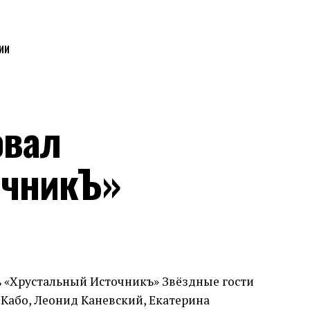
ИИ
овал
очникЪ»
ь «Хрустальный Источникъ» Звёздные гости
 Кабо, Леонид Каневский, Екатерина